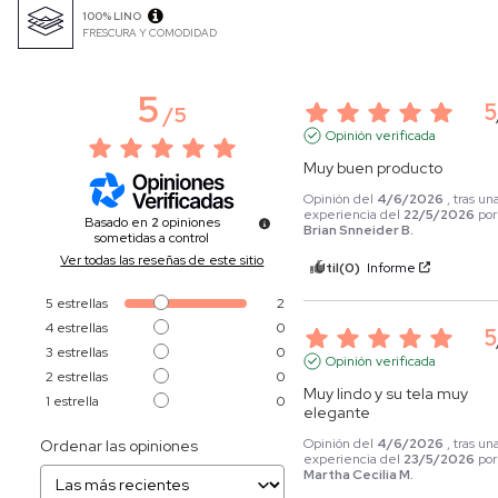
100% LINO
FRESCURA Y COMODIDAD
5
5
/
5
Opinión verificada
Muy buen producto
Opinión del
4/6/2026
, tras un
experiencia del
22/5/2026
por
Basado en
2
opiniones
Brian Snneider B.
sometidas a control
Ver todas las reseñas de este sitio
Útil
(0)
Informe
5
estrellas
2
4
estrellas
0
5
3
estrellas
0
Opinión verificada
2
estrellas
0
Muy lindo y su tela muy 
1
estrella
0
elegante
Opinión del
4/6/2026
, tras un
Ordenar las opiniones
experiencia del
23/5/2026
por
Martha Cecilia M.