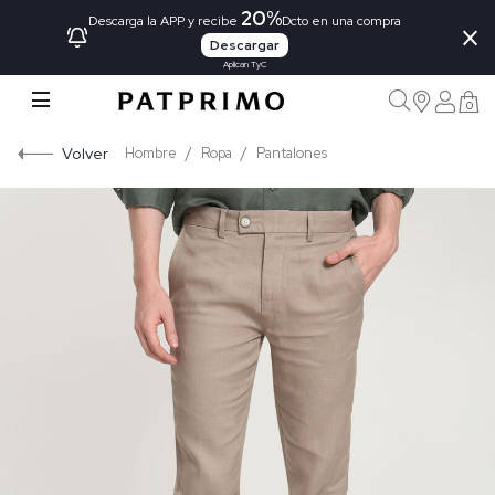
20%
×
Descarga la APP y recibe
Dcto en una compra
Descargar
Aplican TyC
0
Volver
Hombre
Ropa
Pantalones