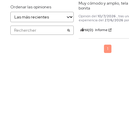
Muy cómodo y amplio, tela
Ordenar las opiniones
bonita
Opinión del
10/7/2026
, tras u
experiencia del
27/6/2026
po
Útil
(0)
Informe
1