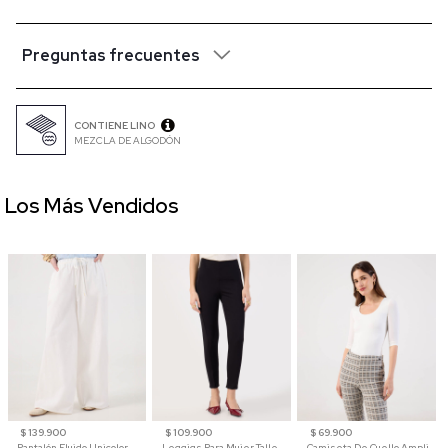
Preguntas frecuentes
CONTIENE LINO
MEZCLA DE ALGODÓN
Los Más Vendidos
$ 139.900
$ 109.900
$ 69.900
Pantalón Fluido Unicolor
Leggigs Para Mujer Talle Alto Liso
Camiseta De Cuello Amplio Y Manga 3/4 Para Mujer