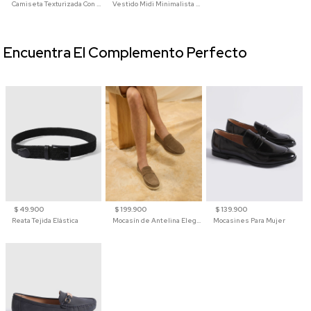
Camiseta Texturizada Con Cuello En V Para Mujer
Vestido Midi Minimalista De Silueta Amplia
Encuentra El Complemento Perfecto
$ 49.900
$ 199.900
$ 139.900
Reata Tejida Elástica
Mocasín de Antelina Elegante con Suela de Contraste Para Hombre
Mocasines Para Mujer