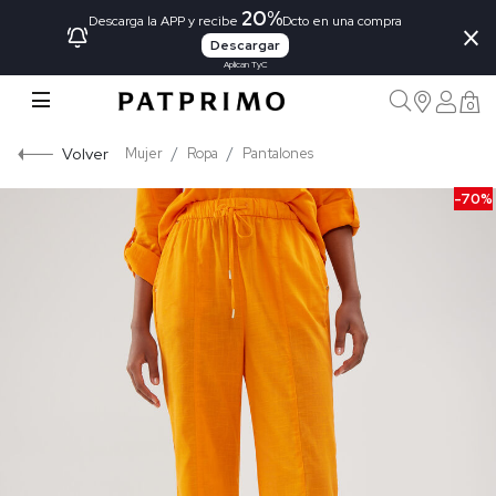
20%
×
Descarga la APP y recibe
Dcto en una compra
Descargar
Aplican TyC
0
Volver
Mujer
Ropa
Pantalones
-70%