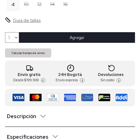
10
12
14
16
4
Guia de tallas
Agregar
Calcular tiempo de envío
Envío gratis
24H Bogotá
Devoluciones
Desde
$ 199.900
Envío express
Sin costo
i
i
i
Descripción
Especificaciones