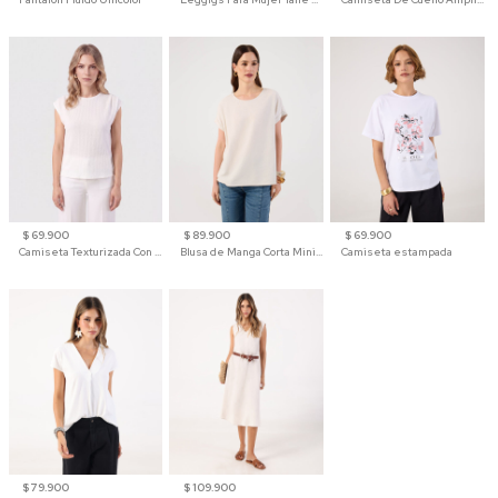
$ 69.900
$ 89.900
$ 69.900
Camiseta Texturizada Con Hombro Caído Para Mujer
Blusa de Manga Corta Minimalista para Mujer
Camiseta estampada
$ 79.900
$ 109.900