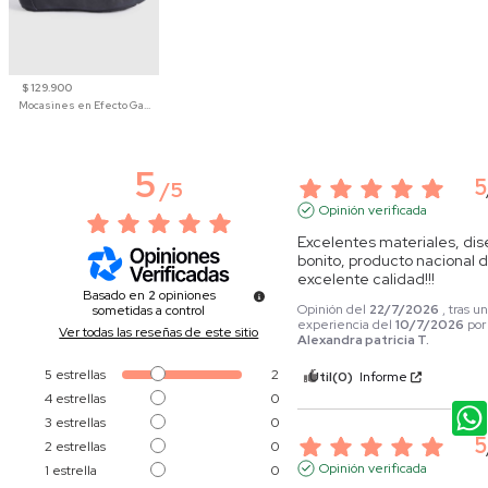
$ 129.900
Mocasines en Efecto Gamuzado Para Mujer
5
5
/
5
Opinión verificada
Excelentes materiales, dis
bonito, producto nacional d
excelente calidad!!!
Basado en
2
opiniones
Opinión del
22/7/2026
, tras u
sometidas a control
experiencia del
10/7/2026
por
Ver todas las reseñas de este sitio
Alexandra patricia T.
5
estrellas
2
Útil
(0)
Informe
4
estrellas
0
3
estrellas
0
5
2
estrellas
0
Opinión verificada
1
estrella
0