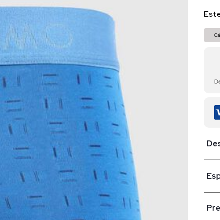
Este
Ca
D
Des
Esp
Pr