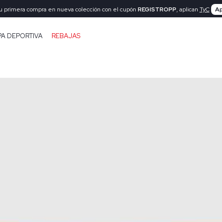
tu primera compra en nueva colección con el cupón
REGISTROPP
, aplican
TyC
Ap
PA DEPORTIVA
REBAJAS