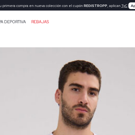
tu primera compra en nueva colección con el cupón
REGISTROPP
, aplican
TyC
Ap
PA DEPORTIVA
REBAJAS