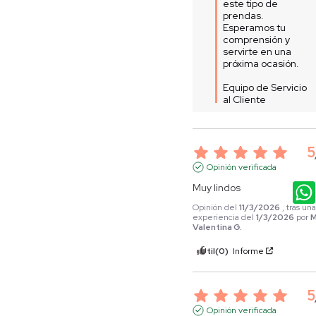
este tipo de 
prendas. 
Esperamos tu 
comprensión y 
servirte en una 
próxima ocasión.

Equipo de Servicio 
al Cliente
5
Opinión verificada
Muy lindos
Opinión del
11/3/2026
, tras un
experiencia del
1/3/2026
por
M
Valentina G.
Útil
(0)
Informe
5
Opinión verificada