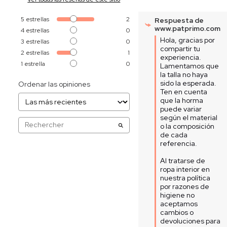
5
estrellas
2
Respuesta de
www.patprimo.com
4
estrellas
0
Hola, gracias por 
3
estrellas
0
compartir tu 
2
estrellas
1
experiencia. 
1
estrella
0
Lamentamos que 
la talla no haya 
sido la esperada. 
Ordenar las opiniones
Ten en cuenta 
que la horma 
puede variar 
según el material 
o la composición 
de cada 
referencia.

Al tratarse de 
ropa interior en 
nuestra política 
por razones de 
higiene no 
aceptamos 
cambios o 
devoluciones para 