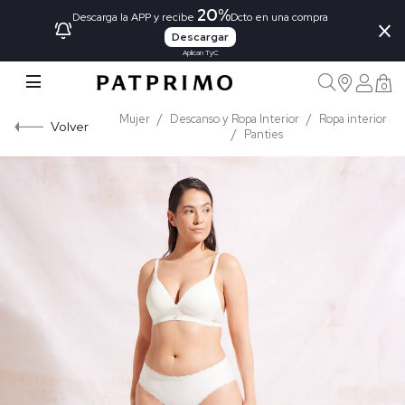
20%
×
Descarga la APP y recibe
Dcto en una compra
Descargar
Aplican TyC
0
Mujer
Descanso y Ropa Interior
Ropa interior
Volver
Panties