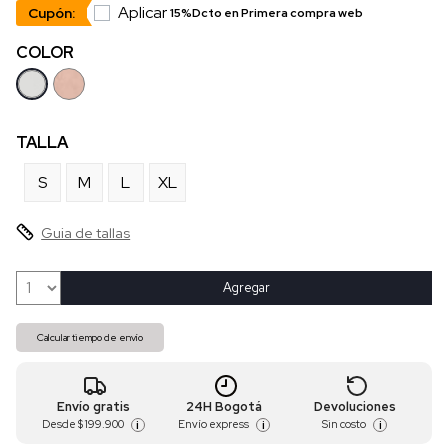
Aplicar
Cupón:
15%Dcto en Primera compra web
COLOR
TALLA
S
M
L
XL
Guia de tallas
Agregar
Calcular tiempo de envío
Envío gratis
24H Bogotá
Devoluciones
Desde
$ 199.900
Envío express
Sin costo
i
i
i