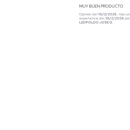
MUY BUEN PRODUCTO
Opinión del
10/3/2026
, tras u
experiencia del
25/2/2026
por
LEOPOLDO JOSE G.
Útil
(0)
Informe
1