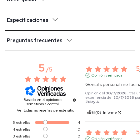
Especificaciones
Preguntas frecuentes
5
5
/
5
Opinión verificada
Genial s personal me facin
Opinión del
30/7/2026
, tras u
experiencia del
20/7/2026
po
Basado en
4
opiniones
Zulay A.
sometidas a control
Ver todas las reseñas de este sitio
Útil
(0)
Informe
5
estrellas
4
4
estrellas
0
5
3
estrellas
0
Opinión verificada