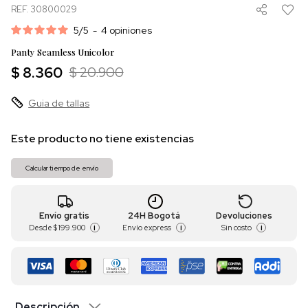
REF. 30800029
5
/
5
-
4
opiniones
Panty Seamless Unicolor
$ 8.360
$ 20.900
Guia de tallas
Este producto no tiene existencias
Calcular tiempo de envío
Envío gratis
24H Bogotá
Devoluciones
Desde
$ 199.900
Envío express
Sin costo
i
i
i
Descripción