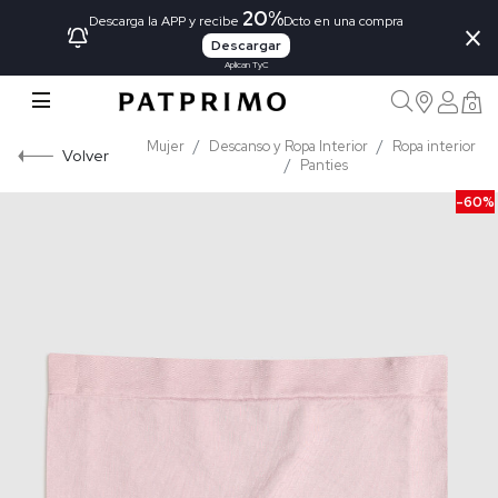
20%
×
Descarga la APP y recibe
Dcto en una compra
Descargar
Aplican TyC
0
Mujer
Descanso y Ropa Interior
Ropa interior
Volver
Panties
-60%