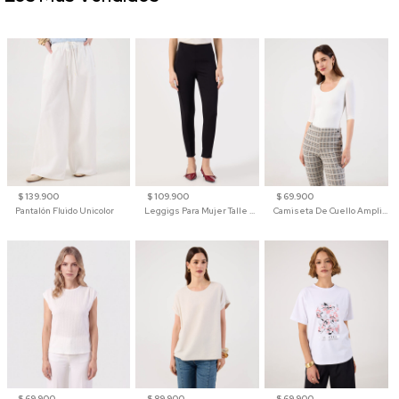
$ 139.900
$ 109.900
$ 69.900
Pantalón Fluido Unicolor
Leggigs Para Mujer Talle Alto Liso
Camiseta De Cuello Amplio Y Manga 3/4 Para Mujer
$ 69.900
$ 89.900
$ 69.900