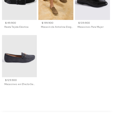
$ 49.900
$ 199.900
$ 139.900
Reata Tejida Elástica
Mocasín de Antelina Elegante con Suela de Contraste Para Hombre
Mocasines Para Mujer
$ 129.900
Mocasines en Efecto Gamuzado Para Mujer