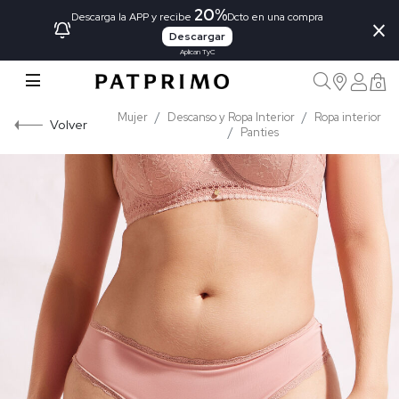
20%
×
Descarga la APP y recibe
Dcto en una compra
Descargar
Aplican TyC
0
Mujer
Descanso y Ropa Interior
Ropa interior
Volver
Panties