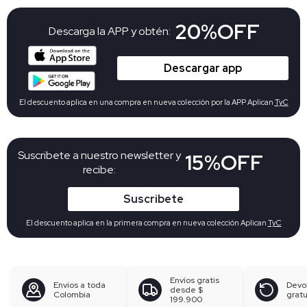
20%OFF
Descarga la APP y obtén:
Descargar app
El descuento aplica en una compra en nueva colección por la APP Aplican
TyC
Suscribete a nuestro newsletter y
15%OFF
recibe:
Suscribete
El descuento aplica en la primera compra en nueva colección Aplican
TyC
Envíos gratis
Envíos a toda
Devo
desde
$
Colombia
gratu
199.900