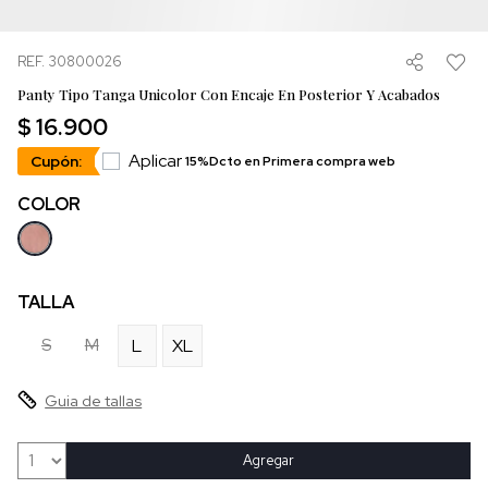
REF. 30800026
Panty Tipo Tanga Unicolor Con Encaje En Posterior Y Acabados
$ 16.900
Aplicar
Cupón:
15%Dcto en Primera compra web
COLOR
TALLA
S
M
L
XL
Guia de tallas
Agregar