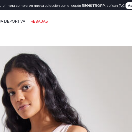
tu primera compra en nueva colección con el cupón
REGISTROPP
, aplican
TyC
Ap
PA DEPORTIVA
REBAJAS