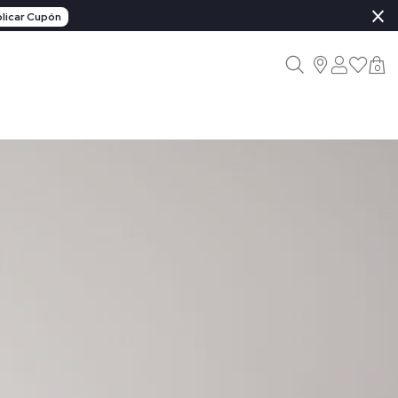
×
licar Cupón
0