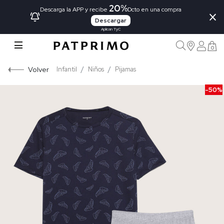
20%
×
Descarga la APP y recibe
Dcto en una compra
Descargar
Aplican TyC
0
Volver
Infantil
Niños
Pijamas
-50%