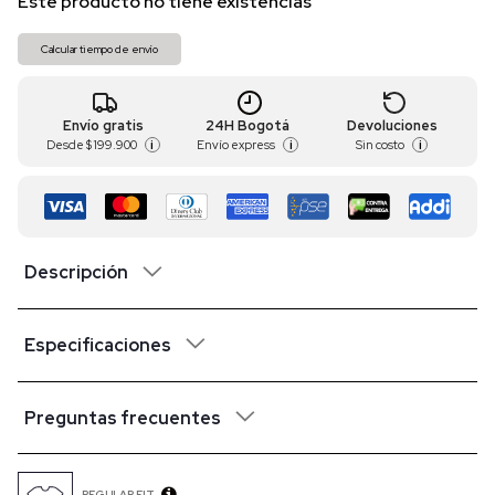
Este producto no tiene existencias
Calcular tiempo de envío
Envío gratis
24H Bogotá
Devoluciones
Desde
$ 199.900
Envío express
Sin costo
i
i
i
Descripción
Especificaciones
Preguntas frecuentes
REGULAR FIT