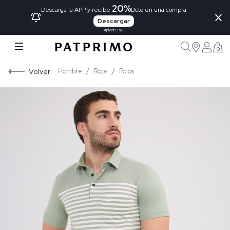
20%
×
Descarga la APP y recibe
Dcto en una compra
Descargar
Aplican TyC
0
Volver
Hombre
Ropa
Polos