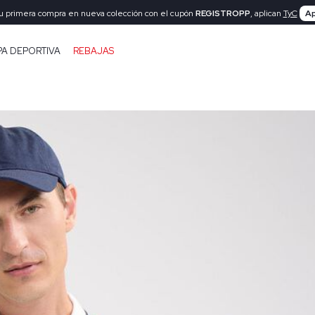
tu primera compra en nueva colección con el cupón
REGISTROPP
, aplican
TyC
Ap
PA DEPORTIVA
REBAJAS