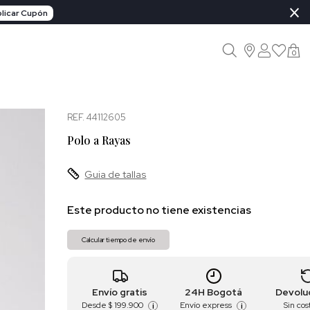
×
licar Cupón
0
REF. 44112605
Polo a Rayas
Guia de tallas
Este producto no tiene existencias
Calcular tiempo de envío
Envío gratis
24H Bogotá
Devolu
Desde
$ 199.900
Envío express
Sin cos
i
i