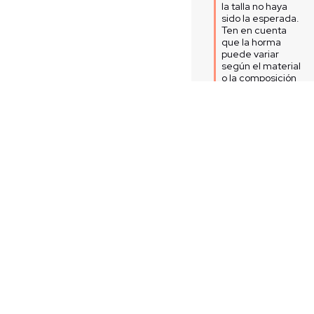
la talla no haya 
sido la esperada. 
Ten en cuenta 
que la horma 
puede variar 
según el material 
o la composición 
de cada 
referencia. 

Recuerda que 
cuentas con 30 
días para realizar 
cambios, ya sea 
por la misma 
referencia o por 
otra de tu 
preferencia en 
cualquiera de 
nuestros 
almacenes a nivel 
nacional. 

Equipo de Servicio 
al Cliente