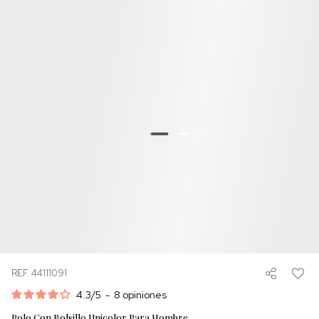
REF. 44111091
4.3
/
5
-
8
opiniones
Polo Con Bolsillo Unicolor Para Hombre