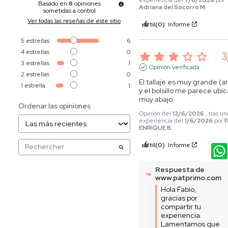
Basado en
8
opiniones
Adriana del Socorro M.
sometidas a control
Ver todas las reseñas de este sitio
Útil
(0)
Informe
5
estrellas
6
4
estrellas
0
3
3
estrellas
1
Opinión verificada
2
estrellas
0
El tallaje es muy grande (a
1
estrella
1
y el bolsillo me parece ubic
muy abajo.
Ordenar las opiniones
Opinión del
12/6/2026
, tras un
experiencia del
1/6/2026
por
ENRIQUE B.
Útil
(0)
Informe
Respuesta de
www.patprimo.com
Hola Fabio, 
gracias por 
compartir tu 
experiencia. 
Lamentamos que 