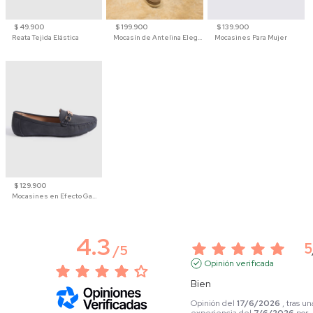
$ 49.900
$ 199.900
$ 139.900
Reata Tejida Elástica
Mocasín de Antelina Elegante con Suela de Contraste Para Hombre
Mocasines Para Mujer
$ 129.900
Mocasines en Efecto Gamuzado Para Mujer
4.3
5
/
5
Opinión verificada
Bien
Opinión del
17/6/2026
, tras un
experiencia del
7/6/2026
por