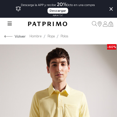
20%
×
Descarga la APP y recibe
Dcto en una compra
Descargar
Aplican TyC
0
Volver
Hombre
Ropa
Polos
-60%