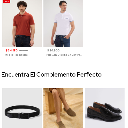
-50%
$ 34.950
$ 84.900
$ 69.900
Polo Tejida Básica
Polo Con Diseño En Contraste
Encuentra El Complemento Perfecto