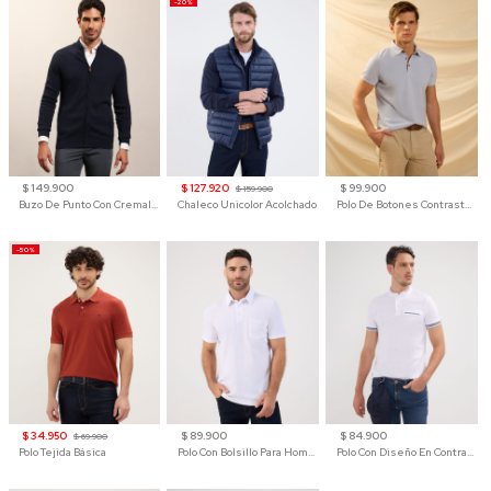
-20%
$ 149.900
$ 127.920
$ 99.900
$ 159.900
Buzo De Punto Con Cremallera Para Hombre
Chaleco Unicolor Acolchado
Polo De Botones Contraste Para Hombre
-50%
$ 34.950
$ 89.900
$ 84.900
$ 69.900
Polo Tejida Básica
Polo Con Bolsillo Para Hombre
Polo Con Diseño En Contraste