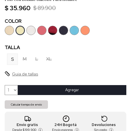
$ 35.960
$ 89.900
COLOR
TALLA
M
L
XL
S
Guia de tallas
Agregar
Calcular tiempo de envío
Envío gratis
24H Bogotá
Devoluciones
Desde
$ 199.900
Envío express
Sin costo
i
i
i