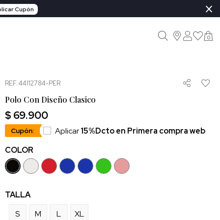
×
licar Cupón
0
REF. 44112784-PER
Polo Con Diseño Clasico
$ 69.900
Aplicar
15%Dcto en Primera compra web
Cupón:
COLOR
TALLA
S
M
L
XL