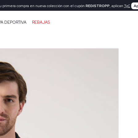
tu primera compra en nueva colección con el cupón
REGISTROPP
, aplican
TyC
Ap
PA DEPORTIVA
REBAJAS