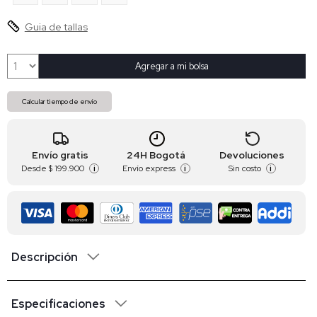
Guia de tallas
Agregar a mi bolsa
Calcular tiempo de envío
Envío gratis
24H Bogotá
Devoluciones
Desde
$ 199.900
Envío express
Sin costo
i
i
i
Descripción
Especificaciones