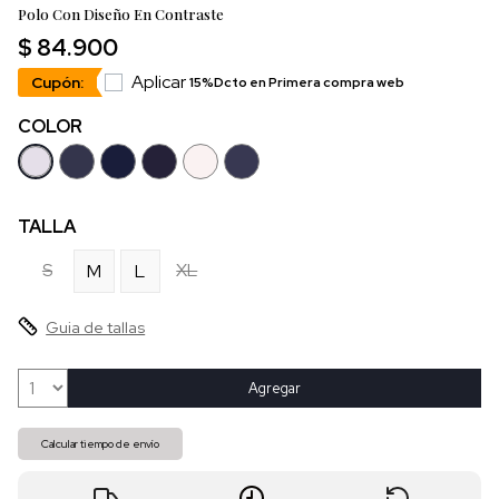
Polo Con Diseño En Contraste
$ 84.900
Aplicar
Cupón:
15%Dcto en Primera compra web
COLOR
TALLA
S
XL
M
L
Guia de tallas
Agregar
Calcular tiempo de envío