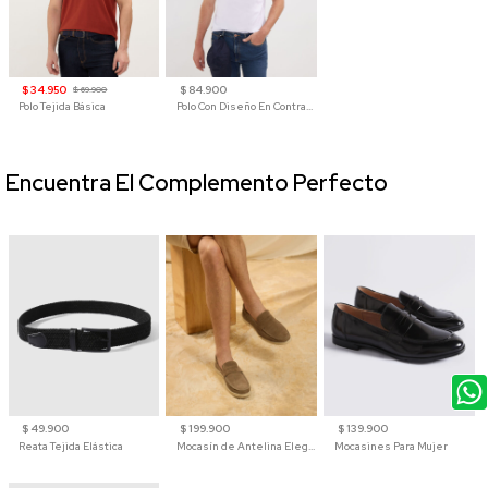
$ 34.950
$ 84.900
$ 69.900
Polo Tejida Básica
Polo Con Diseño En Contraste
Encuentra El Complemento Perfecto
$ 49.900
$ 199.900
$ 139.900
Reata Tejida Elástica
Mocasín de Antelina Elegante con Suela de Contraste Para Hombre
Mocasines Para Mujer