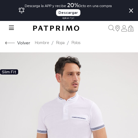
20%
×
Descarga la APP y recibe
Dcto en una compra
Descargar
Aplican TyC
0
Volver
Hombre
Ropa
Polos
Slim Fit