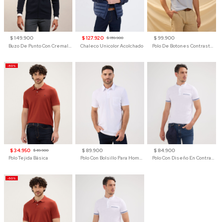
$ 149.900
$ 127.920
$ 99.900
$ 159.900
Buzo De Punto Con Cremallera Para Hombre
Chaleco Unicolor Acolchado
Polo De Botones Contraste Para Hombre
-50%
$ 34.950
$ 89.900
$ 84.900
$ 69.900
Polo Tejida Básica
Polo Con Bolsillo Para Hombre
Polo Con Diseño En Contraste
-50%