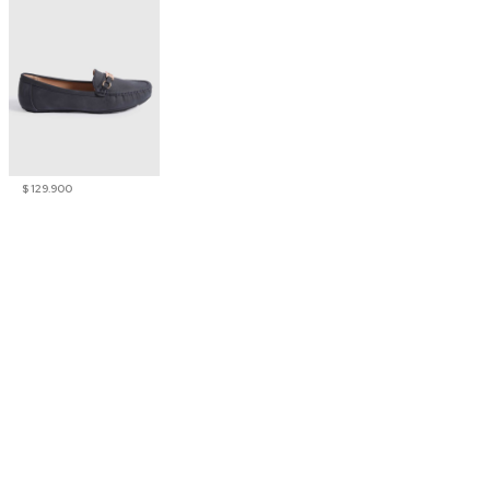
$ 129.900
Mocasines en Efecto Gamuzado Para Mujer
4.5
5
/
5
Opinión verificada
Esperaba que fuera un poc
más oscura y se notara el az
no se ve como en la foto pe
Basado en
2
opiniones
es muy bonita , se ve un po
sometidas a control
palida pero la tela es fresca
Ver todas las reseñas de este sitio
muy buena
Opinión del
30/6/2026
, tras u
5
estrellas
1
experiencia del
17/6/2026
por