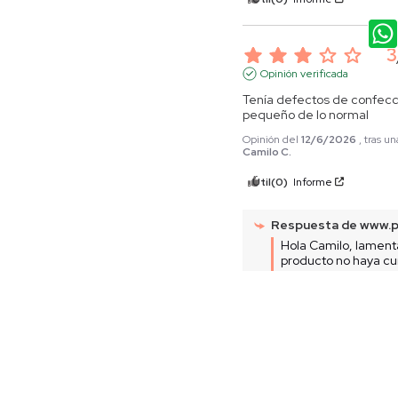
3
Opinión verificada
Tenía defectos de confecc
pequeño de lo normal
Opinión del
12/6/2026
, tras u
Camilo C.
Útil
(0)
Informe
Respuesta de
www.p
Hola Camilo, lament
producto no haya cu
expectativas. Te hem
de devoluciones en 
la información necesa
manera automática e
devolución de la p
tu comentario, ya qu
mejorar.  

Equipo servicio al cl