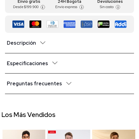
Envío gratis
24H Bogotá
Devoluciones
Desde
$ 199.900
Envío express
Sin costo
i
i
i
Descripción
Especificaciones
Preguntas frecuentes
Los Más Vendidos
-20%