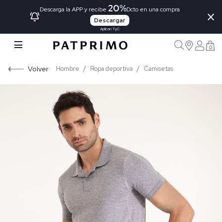
20%
×
Descarga la APP y recibe
Dcto en una compra
Descargar
Aplican TyC
0
Volver
Hombre
Ropa deportiva
Camisetas