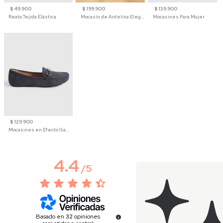
$ 49.900
$ 199.900
$ 139.900
Reata Tejida Elástica
Mocasín de Antelina Elegante con Suela de Contraste Para Hombre
Mocasines Para Mujer
$ 129.900
Mocasines en Efecto Gamuzado Para Mujer
4.4
/
5
Basado en
32
opiniones