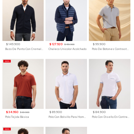
$ 149.900
$ 127.920
$ 99.900
$ 159.900
Buzo De Punto Con Cremallera Para Hombre
Chaleco Unicolor Acolchado
Polo De Botones Contraste Para Hombre
-50%
$ 34.950
$ 89.900
$ 84.900
$ 69.900
Polo Tejida Básica
Polo Con Bolsillo Para Hombre
Polo Con Diseño En Contraste
-50%