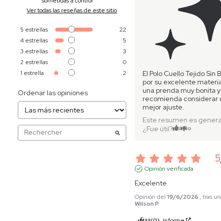
sometidas a control
Ver todas las reseñas de este sitio
5
estrellas
22
4
estrellas
5
3
estrellas
3
2
estrellas
0
El Polo Cuello Tejido Sin 
1
estrella
2
por su excelente materi
una prenda muy bonita y 
Ordenar las opiniones
recomienda considerar u
mejor ajuste.
Este resumen es genera
¿Fue útil?
Sí
No
5
Opinión verificada
Excelente
Opinión del
19/6/2026
, tras 
Wilson P.
Útil
(0)
Informe