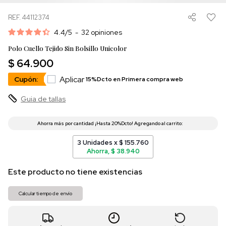
REF. 44112374
4.4
/
5
-
32
opiniones
Polo Cuello Tejido Sin Bolsillo Unicolor
$ 64.900
Aplicar
Cupón:
15%Dcto en Primera compra web
Guia de tallas
3 Unidades x $ 155.760
Ahorra, $ 38.940
Este producto no tiene existencias
Calcular tiempo de envío