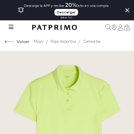
20%
×
Descarga la APP y recibe
Dcto en una compra
Descargar
Aplican TyC
0
Volver
Mujer
Ropa deportiva
Camisetas