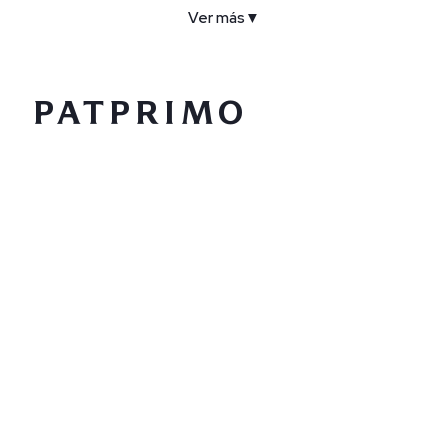
Ver más
▼
COMPAÑÍA
SERVICIO AL CLIENTE
POLÍTICAS
CONTACTO
SIGUENOS