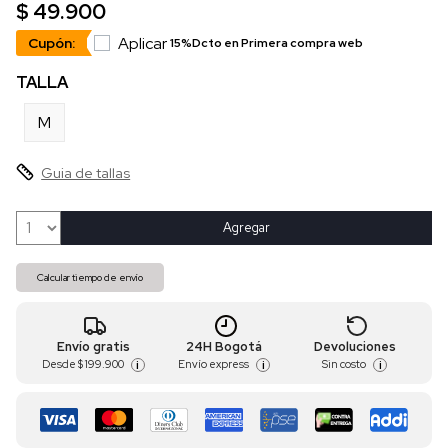
$ 49.900
Aplicar
Cupón:
15%Dcto en Primera compra web
TALLA
M
Guia de tallas
Agregar
Calcular tiempo de envío
Envío gratis
24H Bogotá
Devoluciones
Desde
$ 199.900
Envío express
Sin costo
i
i
i