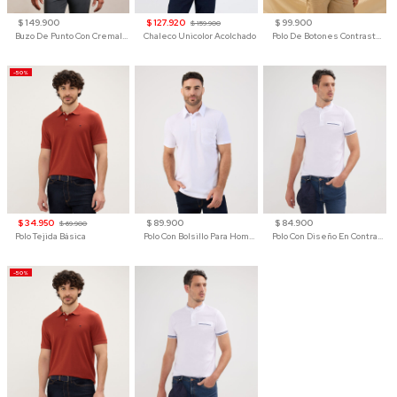
$ 149.900
$ 127.920
$ 99.900
$ 159.900
Buzo De Punto Con Cremallera Para Hombre
Chaleco Unicolor Acolchado
Polo De Botones Contraste Para Hombre
-50%
$ 34.950
$ 89.900
$ 84.900
$ 69.900
Polo Tejida Básica
Polo Con Bolsillo Para Hombre
Polo Con Diseño En Contraste
-50%