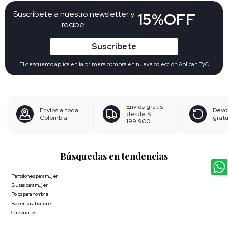
Suscribete a nuestro newsletter y
15%OFF
recibe:
Suscribete
El descuento aplica en la primera compra en nueva colección Aplican
TyC
Envíos gratis
Envíos a toda
Devo
desde
$
Colombia
gratu
199.900
Búsquedas en tendencias
Pantalones para mujer
Blusas para mujer
Polos para hombre
Boxer para hombre
Calzoncillos