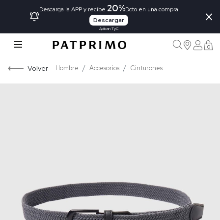
20%
×
Descarga la APP y recibe
Dcto en una compra
Descargar
Aplican TyC
0
Volver
Hombre
Accesorios
Cinturones