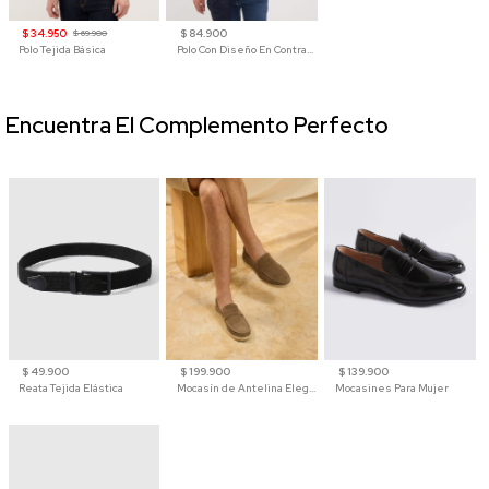
$ 34.950
$ 84.900
$ 69.900
Polo Tejida Básica
Polo Con Diseño En Contraste
Encuentra El Complemento Perfecto
$ 49.900
$ 199.900
$ 139.900
Reata Tejida Elástica
Mocasín de Antelina Elegante con Suela de Contraste Para Hombre
Mocasines Para Mujer