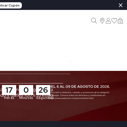
×
licar Cupón
0
17
0
24
Horas
Minutos
Segundos