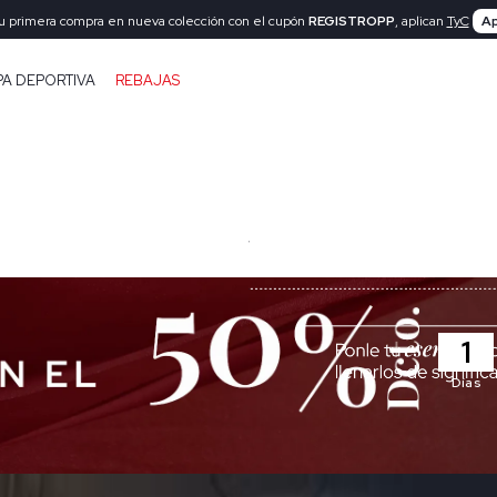
tu primera compra en nueva colección con el cupón
REGISTROPP
, aplican
TyC
Ap
PA DEPORTIVA
REBAJAS
1
Días