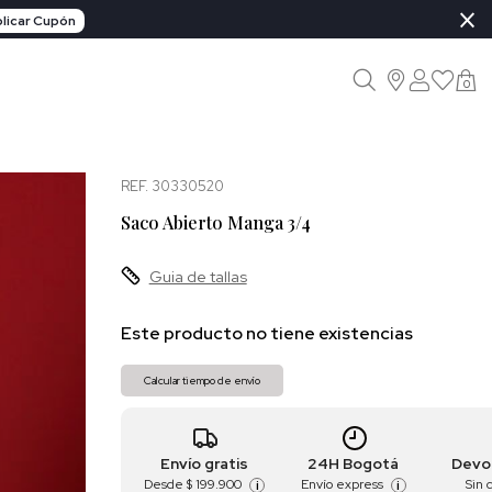
×
licar Cupón
0
REF. 30330520
Saco Abierto Manga 3/4
Guia de tallas
Este producto no tiene existencias
Calcular tiempo de envío
Envío gratis
24H Bogotá
Devo
Desde
$ 199.900
Envío express
Sin 
i
i