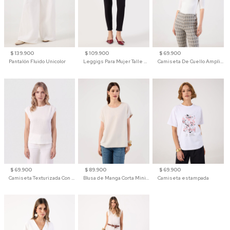
$ 139.900
$ 109.900
$ 69.900
Pantalón Fluido Unicolor
Leggigs Para Mujer Talle Alto Liso
Camiseta De Cuello Amplio Y Manga 3/4 Para Mujer
$ 69.900
$ 89.900
$ 69.900
Camiseta Texturizada Con Hombro Caído Para Mujer
Blusa de Manga Corta Minimalista para Mujer
Camiseta estampada