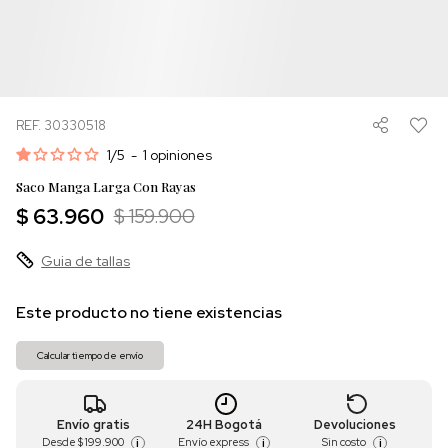
REF. 30330518
1
/
5
-
1
opiniones
Saco Manga Larga Con Rayas
$ 63.960
$ 159.900
Guia de tallas
Este producto no tiene existencias
Calcular tiempo de envío
Envío gratis
24H Bogotá
Devoluciones
Desde
$ 199.900
Envío express
Sin costo
i
i
i