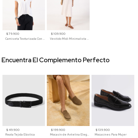
$ 79.900
$ 109.900
Camiseta Texturizada Con Cuello En V Para Mujer
Vestido Midi Minimalista De Silueta Amplia
Encuentra El Complemento Perfecto
$ 49.900
$ 199.900
$ 139.900
Reata Tejida Elástica
Mocasín de Antelina Elegante con Suela de Contraste Para Hombre
Mocasines Para Mujer