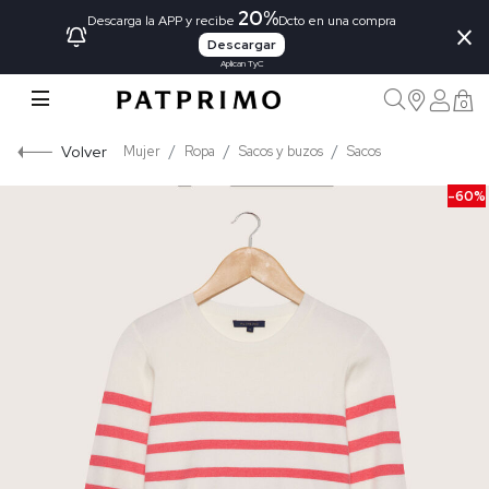
20%
×
Descarga la APP y recibe
Dcto en una compra
Descargar
Aplican TyC
0
Volver
Mujer
Ropa
Sacos y buzos
Sacos
-60%