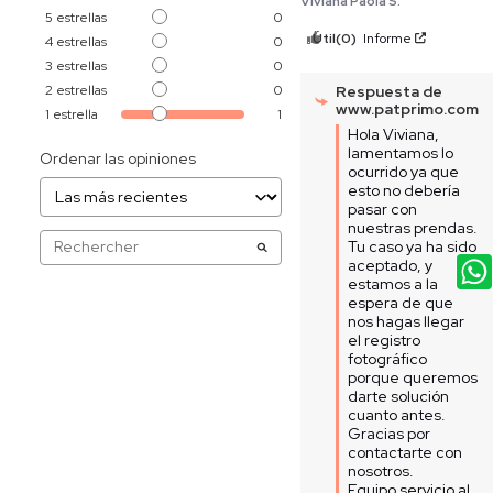
Viviana Paola S.
5
estrellas
0
Útil
(0)
Informe
4
estrellas
0
3
estrellas
0
2
estrellas
0
Respuesta de
www.patprimo.com
1
estrella
1
Hola Viviana, 
lamentamos lo 
Ordenar las opiniones
ocurrido ya que 
esto no debería 
pasar con 
nuestras prendas. 
Tu caso ya ha sido 
aceptado, y 
estamos a la 
espera de que 
nos hagas llegar 
el registro 
fotográfico 
porque queremos 
darte solución 
cuanto antes. 
Gracias por 
contactarte con 
nosotros.

Equipo servicio al 