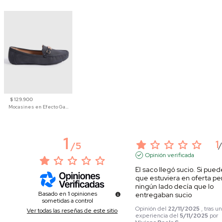
$ 129.900
Mocasines en Efecto Gamuzado Para Mujer
1
1
/
5
Opinión verificada
El saco llegó sucio. Si pued
que estuviera en oferta per
ningún lado decía que lo 
Basado en
1
opiniones
entregaban sucio
sometidas a control
Opinión del
22/11/2025
, tras u
Ver todas las reseñas de este sitio
experiencia del
5/11/2025
por