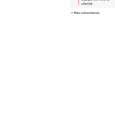
cliente.
Más comentarios
1
20%OFF
Descarga la APP y obtén: