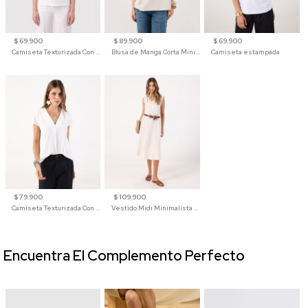
$ 69.900
$ 89.900
$ 69.900
Camiseta Texturizada Con Hombro Caído Para Mujer
Blusa de Manga Corta Minimalista para Mujer
Camiseta estampada
$ 79.900
$ 109.900
Camiseta Texturizada Con Cuello En V Para Mujer
Vestido Midi Minimalista De Silueta Amplia
Encuentra El Complemento Perfecto