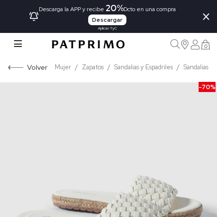
20%
×
Descarga la APP y recibe
Dcto en una compra
Descargar
Aplican TyC
0
Volver
Mujer
Zapatos
Sandalias y Espadriles
Sandalias
-70%