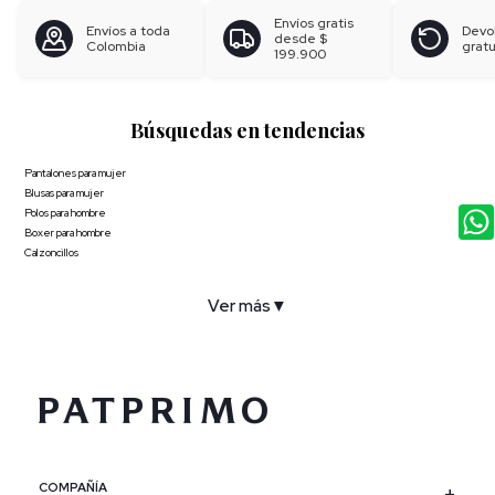
Envíos gratis
Envíos a toda
Devo
desde
$
Colombia
gratu
199.900
Búsquedas en tendencias
Pantalones para mujer
Blusas para mujer
Polos para hombre
Boxer para hombre
Calzoncillos
Ver más
▼
COMPAÑÍA