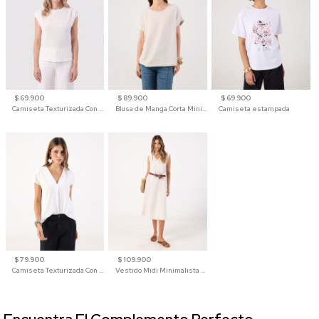
$ 69.900
$ 89.900
$ 69.900
Camiseta Texturizada Con Hombro Caído Para Mujer
Blusa de Manga Corta Minimalista para Mujer
Camiseta estampada
$ 79.900
$ 109.900
Camiseta Texturizada Con Cuello En V Para Mujer
Vestido Midi Minimalista De Silueta Amplia