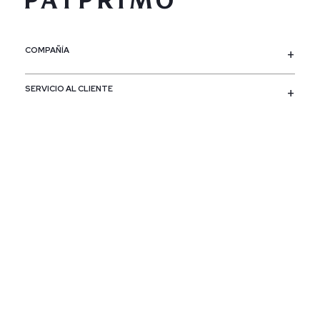
COMPAÑÍA
SERVICIO AL CLIENTE
POLÍTICAS
CONTACTO
SIGUENOS
PAÍS / REGIÓN
Colombia