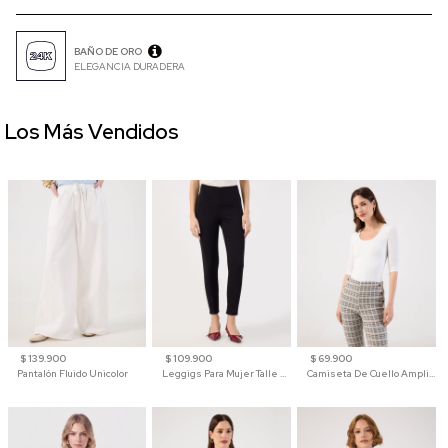
BAÑO DE ORO
ELEGANCIA DURADERA
Los Más Vendidos
$ 139.900
$ 109.900
$ 69.900
Pantalón Fluido Unicolor
Leggigs Para Mujer Talle Alto Liso
Camiseta De Cuello Amplio Y Manga 3/4 Para Mujer