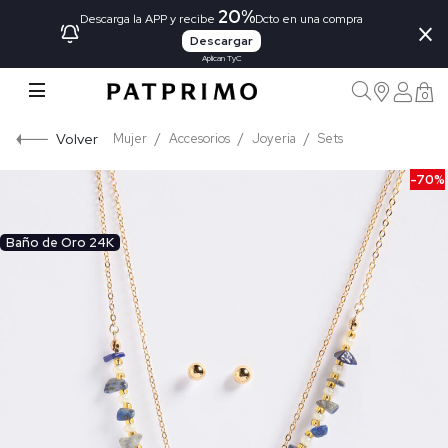
20%
×
Descarga la APP y recibe
Dcto en una compra
Descargar
Aplican TyC
0
Volver
Mujer
Accesorios
Joyeria
Sets
-70%
Baño de Oro 24K