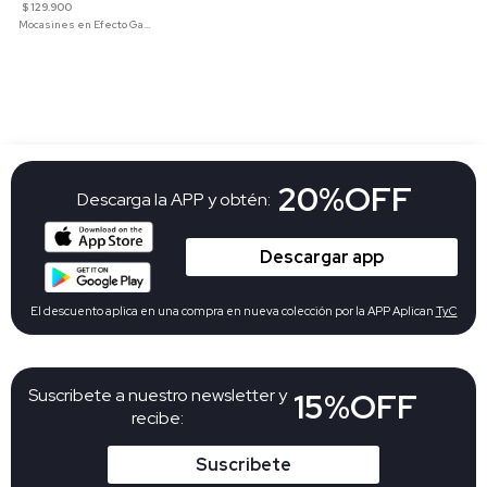
$ 129.900
Mocasines en Efecto Gamuzado Para Mujer
20%OFF
Descarga la APP y obtén:
Descargar app
El descuento aplica en una compra en nueva colección por la APP Aplican
TyC
Suscribete a nuestro newsletter y
15%OFF
recibe:
Suscribete