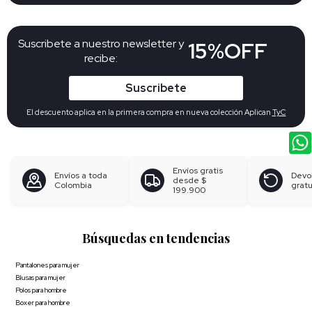
Suscribete a nuestro newsletter y
15%OFF
recibe:
Suscribete
El descuento aplica en la primera compra en nueva colección Aplican
TyC
Envíos gratis
Envíos a toda
Devo
desde
$
Colombia
gratu
199.900
Búsquedas en tendencias
Pantalones para mujer
Blusas para mujer
Polos para hombre
Boxer para hombre