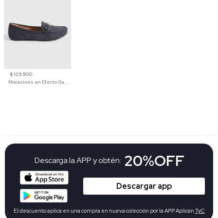
$ 129.900
Mocasines en Efecto Gamuzado Para Mujer
20%OFF
Descarga la APP y obtén:
Descargar app
El descuento aplica en una compra en nueva colección por la APP Aplican
TyC