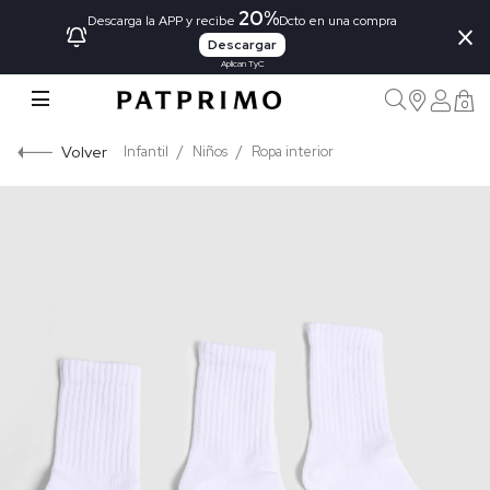
20%
×
Descarga la APP y recibe
Dcto en una compra
Descargar
Aplican TyC
0
Volver
Infantil
Niños
Ropa interior