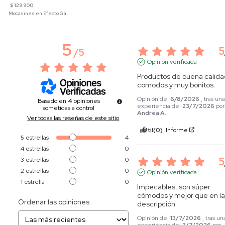
$ 129.900
Mocasines en Efecto Gamuzado Para Mujer
5
5
/
5
Opinión verificada
Productos de buena calidad
comodos y muy bonitos.
Opinión del
6/8/2026
, tras un
Basado en
4
opiniones
experiencia del
23/7/2026
por
sometidas a control
Andrea A.
Ver todas las reseñas de este sitio
Útil
(0)
Informe
5
estrellas
4
4
estrellas
0
5
3
estrellas
0
2
estrellas
0
Opinión verificada
1
estrella
0
Impecables, son súper 
cómodos y mejor que en la
Ordenar las opiniones
descripción
Opinión del
13/7/2026
, tras un
experiencia del
3/7/2026
por