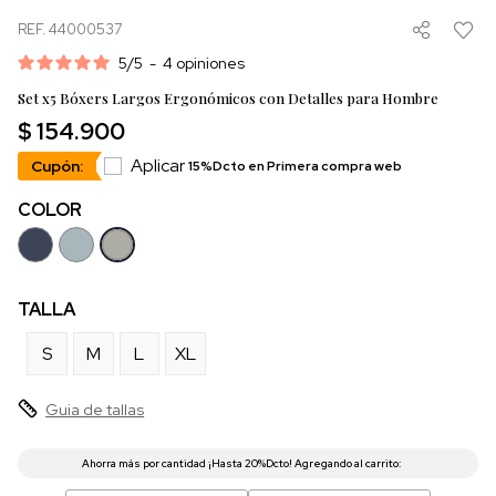
REF. 44000537
5
/
5
-
4
opiniones
Set x5 Bóxers Largos Ergonómicos con Detalles para Hombre
$ 154.900
Aplicar
Cupón:
15%Dcto en Primera compra web
COLOR
TALLA
S
M
L
XL
Guia de tallas