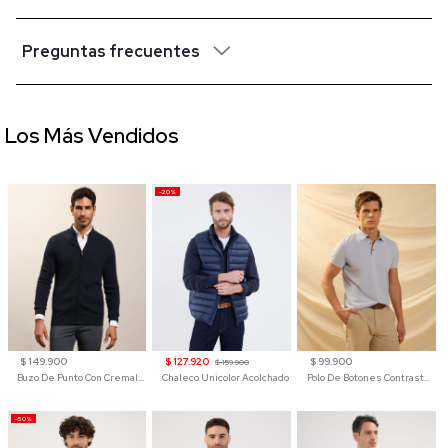
Preguntas frecuentes
Los Más Vendidos
-20%
$ 149.900
$ 127.920
$ 99.900
$ 159.900
Buzo De Punto Con Cremallera Para Hombre
Chaleco Unicolor Acolchado
Polo De Botones Contraste Para Hombre
-50%