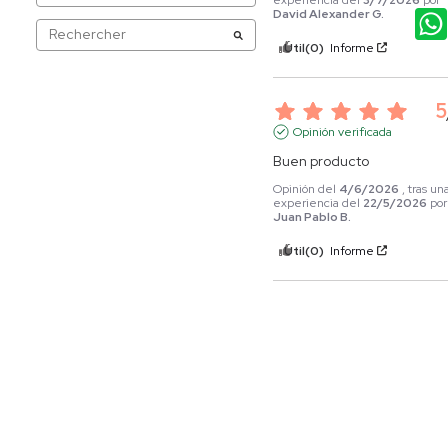
David Alexander G.
Útil
(0)
Informe
5
Opinión verificada
Buen producto
Opinión del
4/6/2026
, tras un
experiencia del
22/5/2026
por
Juan Pablo B.
Útil
(0)
Informe
5
Opinión verificada
El envío corresponde con la
imagen
Opinión del
17/3/2026
, tras un
experiencia del
4/3/2026
por
Javier Armando M.