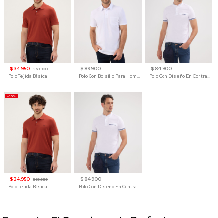
$ 34.950
$ 89.900
$ 84.900
$ 69.900
Polo Tejida Básica
Polo Con Bolsillo Para Hombre
Polo Con Diseño En Contraste
-50%
$ 34.950
$ 84.900
$ 69.900
Polo Tejida Básica
Polo Con Diseño En Contraste