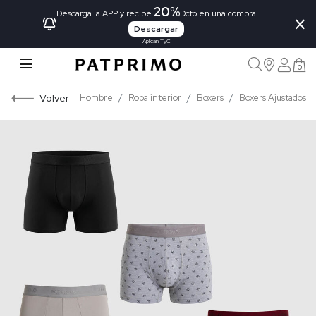
20%
×
Descarga la APP y recibe
Dcto en una compra
Descargar
Aplican TyC
0
Volver
Hombre
Ropa interior
Boxers
Boxers Ajustados