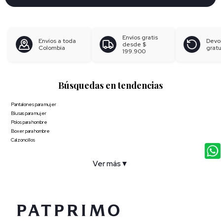
Envíos gratis
Envíos a toda
Devo
desde
$
Colombia
gratu
199.900
Búsquedas en tendencias
Pantalones para mujer
Blusas para mujer
Polos para hombre
Boxer para hombre
Calzoncillos
Ver más
▼