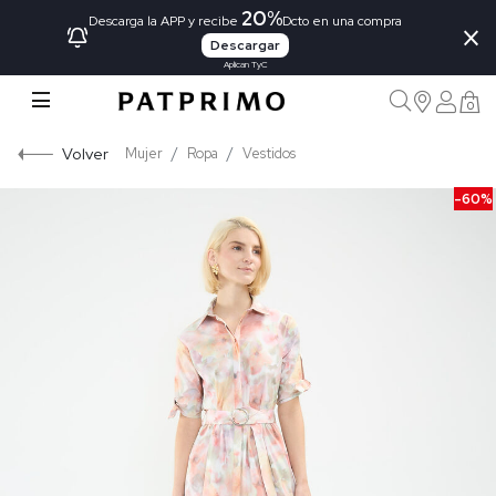
20%
×
Descarga la APP y recibe
Dcto en una compra
Descargar
Aplican TyC
0
Volver
Mujer
Ropa
Vestidos
-60%