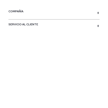
COMPAÑÍA
SERVICIO AL CLIENTE
POLÍTICAS
CONTACTO
SIGUENOS
PAÍS / REGIÓN
Colombia