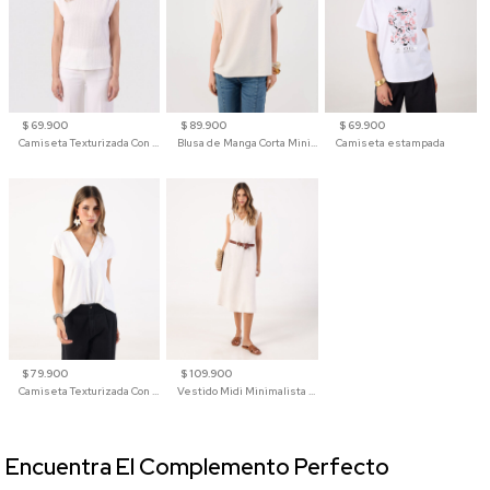
$ 69.900
$ 89.900
$ 69.900
Camiseta Texturizada Con Hombro Caído Para Mujer
Blusa de Manga Corta Minimalista para Mujer
Camiseta estampada
$ 79.900
$ 109.900
Camiseta Texturizada Con Cuello En V Para Mujer
Vestido Midi Minimalista De Silueta Amplia
Encuentra El Complemento Perfecto