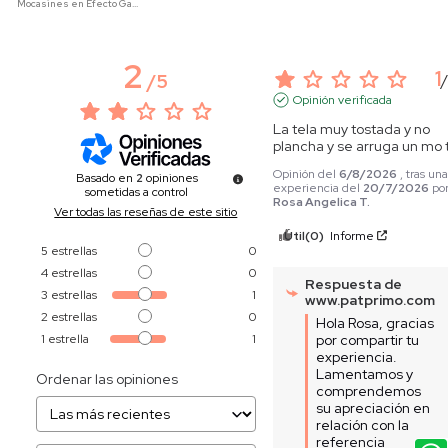
Mocasines en Efecto Gamuzado Para Mujer
2
1
/
5
Opinión verificada
La tela muy tostada y no 
plancha y se arruga un mo 
Opinión del
6/8/2026
, tras un
Basado en
2
opiniones
experiencia del
20/7/2026
po
sometidas a control
Rosa Angelica T.
Ver todas las reseñas de este sitio
Útil
(0)
Informe
5
estrellas
0
4
estrellas
0
Respuesta de
3
estrellas
1
www.patprimo.com
2
estrellas
0
Hola Rosa, gracias 
1
estrella
1
por compartir tu 
experiencia. 
Lamentamos y 
Ordenar las opiniones
comprendemos 
su apreciación en 
relación con la 
referencia 