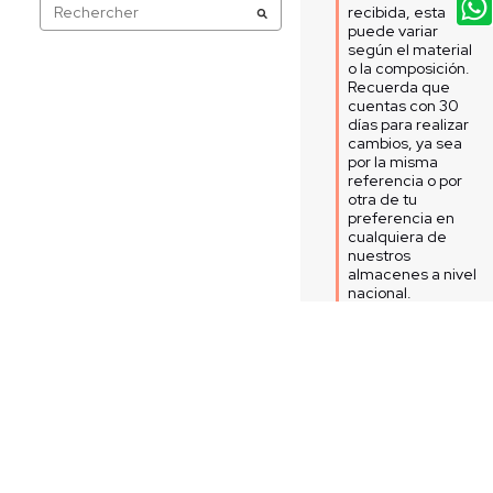
recibida, esta 
puede variar 
según el material 
o la composición. 
Recuerda que 
cuentas con 30 
días para realizar 
cambios, ya sea 
por la misma 
referencia o por 
otra de tu 
preferencia en 
cualquiera de 
nuestros 
almacenes a nivel 
nacional.  

Equipo de Servicio 
al Cliente
3
Opinión verificada
Vestido transperente