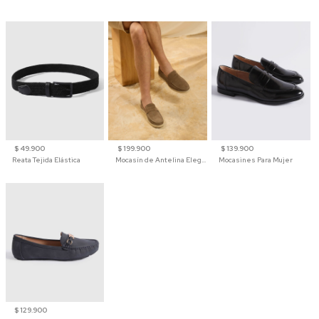
$ 49.900
$ 199.900
$ 139.900
Reata Tejida Elástica
Mocasín de Antelina Elegante con Suela de Contraste Para Hombre
Mocasines Para Mujer
$ 129.900