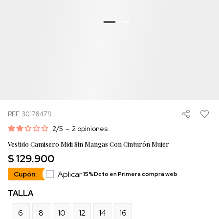
REF. 30178479
2
/
5
-
2
opiniones
Vestido Camisero Midi Sin Mangas Con Cinturón Mujer
$ 129.900
Aplicar
Cupón:
15%Dcto en Primera compra web
TALLA
6
8
10
12
14
16