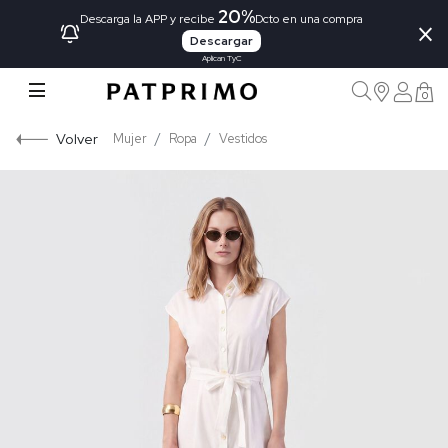
20%
×
Descarga la APP y recibe
Dcto en una compra
Descargar
Aplican TyC
0
Volver
Mujer
Ropa
Vestidos