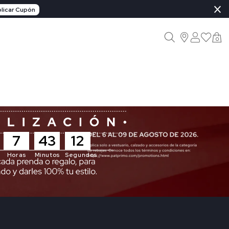
×
licar Cupón
0
7
43
10
Horas
Minutos
Segundos