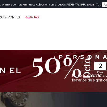
tu primera compra en nueva colección con el cupón
REGISTROPP
, aplican
TyC
Ap
PA DEPORTIVA
REBAJAS
2
Días