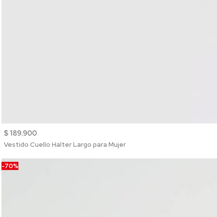
$ 189.900
Vestido Cuello Halter Largo para Mujer
-70%