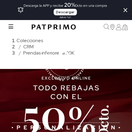
20%
×
Descarga la APP y recibe
Dcto en una compra
Descargar
Aplican TyC
0
Colecciones
CRM
Prendas inferiores a 30K