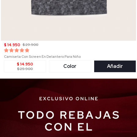
$ 14.950
$ 29.900
Camiseta Con Screen En Delantero Para Niño
$ 14.950
Color
Añadir
$ 29.900