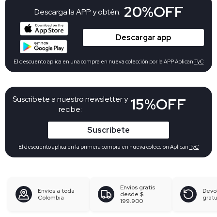
20%OFF
Descarga la APP y obtén:
Descargar app
El descuento aplica en una compra en nueva colección por la APP Aplican
TyC
Suscribete a nuestro newsletter y
15%OFF
recibe:
Suscribete
El descuento aplica en la primera compra en nueva colección Aplican
TyC
Envíos gratis
Envíos a toda
Devo
desde
$
Colombia
gratu
199.900