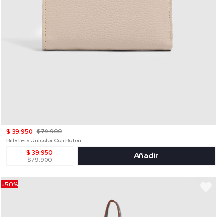
$ 39.950
$ 79.900
Billetera Unicolor Con Boton
$ 39.950
Añadir
$ 79.900
-50%