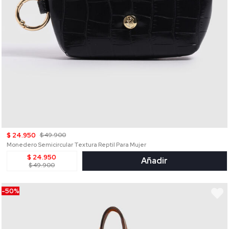
$ 24.950
$ 49.900
Monedero Semicircular Textura Reptil Para Mujer
$ 24.950
Añadir
$ 49.900
-50%