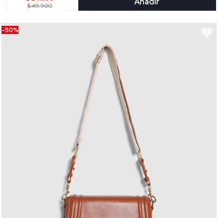
Añadir
$ 49.900
-50%