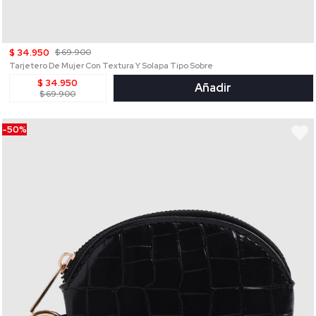
$ 34.950
$ 69.900
Tarjetero De Mujer Con Textura Y Solapa Tipo Sobre
$ 34.950
Añadir
$ 69.900
-50%