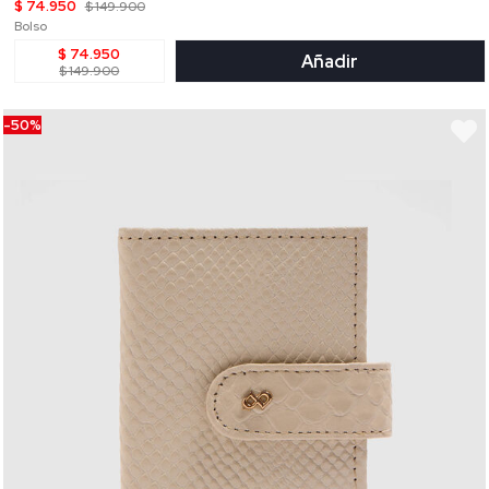
$ 74.950
$ 149.900
Bolso
$ 74.950
Añadir
$ 149.900
-50%