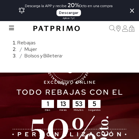
20%
×
Descarga la APP y recibe
Dcto en una compra
Descargar
Aplican TyC
0
Rebajas
Mujer
Bolsos y Billeteras
1
13
53
4
Días
Horas
Minutos
Segundos