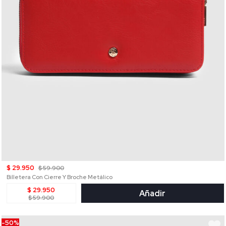
$ 29.950
$ 59.900
Billetera Con Cierre Y Broche Metálico
$ 29.950
Añadir
$ 59.900
-50%