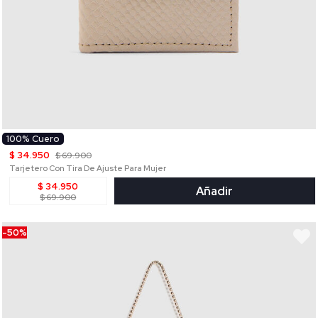
100% Cuero
$ 34.950
$ 69.900
Tarjetero Con Tira De Ajuste Para Mujer
$ 34.950
Añadir
$ 69.900
-50%