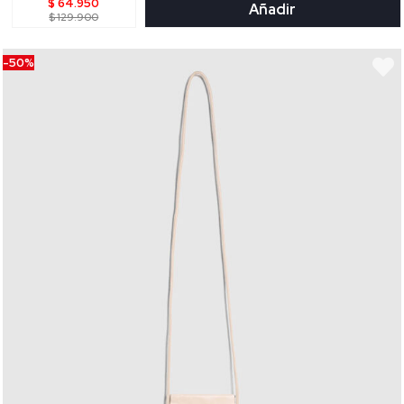
$ 64.950
Añadir
$ 129.900
-50%