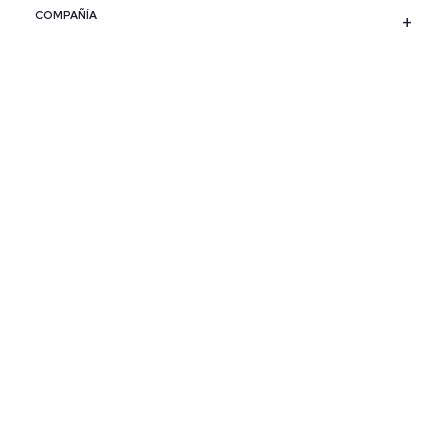
COMPAÑÍA
SERVICIO AL CLIENTE
POLÍTICAS
CONTACTO
SIGUENOS
PAÍS / REGIÓN
Colombia