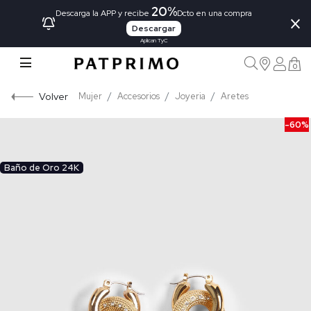
20%
×
Descarga la APP y recibe
Dcto en una compra
Descargar
Aplican TyC
0
Volver
Mujer
Accesorios
Joyeria
Aretes
-60%
Baño de Oro 24K