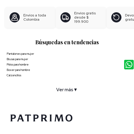
Envíos gratis
Envíos a toda
Devo
desde
$
Colombia
gratu
199.900
Búsquedas en tendencias
Pantalones para mujer
Blusas para mujer
Polos para hombre
Boxer para hombre
Calzoncillos
Ver más
▼