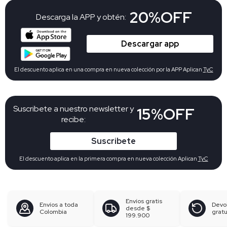
20%OFF
Descarga la APP y obtén:
Descargar app
El descuento aplica en una compra en nueva colección por la APP Aplican
TyC
Suscribete a nuestro newsletter y
15%OFF
recibe:
Suscribete
El descuento aplica en la primera compra en nueva colección Aplican
TyC
Envíos gratis
Envíos a toda
Devo
desde
$
Colombia
gratu
199.900