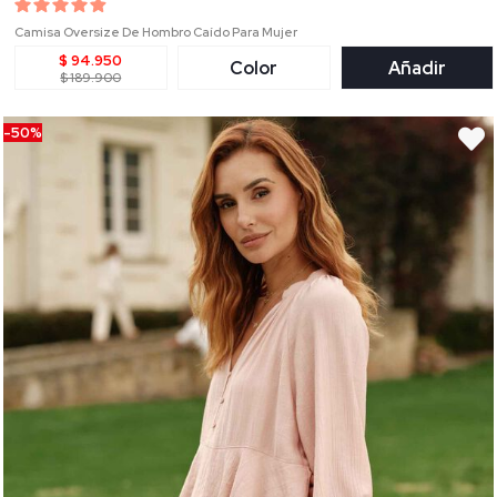
Camisa Oversize De Hombro Caído Para Mujer
$ 94.950
Color
Añadir
$ 189.900
-50%