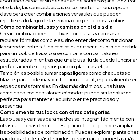
aportando carácter sin necesidad de sobrecargar el look. Por
otro lado, las camisas básicas se convierten en una opción
clave para crear combinaciones versátiles que pueden
repetirse a lo largo de la semana con pequeños cambios.
Cómo combinar blusas y camisas en el día a día
Crear combinaciones efectivas con blusas y camisas no
requiere fórmulas complejas, sino entender cómo funcionan
las prendas entre sí. Una camisa puede ser el punto de partida
para un look de trabajo si se combina con pantalones
estructurados, mientras que una blusa fluida puede funcionar
perfectamente con jeans para un plan más relajado.
También es posible sumar capas ligeras como chaquetas o
blazers para darle mayor intención al outfit, especialmente en
espacios más formales. En días más dinámicos, una blusa
combinada con pantalones cómodos puede ser la solución
perfecta para mantener equilibrio entre practicidad y
presencia.
Complementa tus looks con otras categorías
Las blusas y camisas para madres se integran fácilmente con
otras categorías dentro de Patprimo, lo que permite ampliar
las posibilidades de combinación. Puedes explorar pantalones
para lograr looks más definidos o jeans para propuestas más