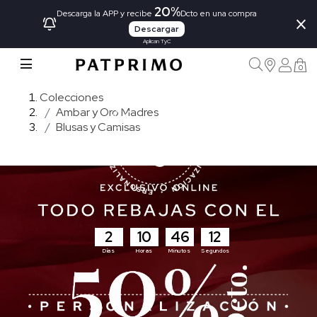
20%
×
Descarga la APP y recibe
Dcto en una compra
Descargar
Aplican TyC
0
Colecciones
Ambar y Oro Madres
Blusas y Camisas
2
10
46
10
Días
Horas
Minutos
Segundos