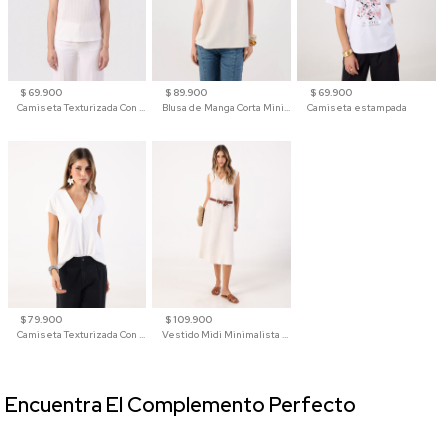
$ 69.900
$ 89.900
$ 69.900
Camiseta Texturizada Con Hombro Caído Para Mujer
Blusa de Manga Corta Minimalista para Mujer
Camiseta estampada
$ 79.900
$ 109.900
Camiseta Texturizada Con Cuello En V Para Mujer
Vestido Midi Minimalista De Silueta Amplia
Encuentra El Complemento Perfecto