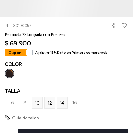
REF. 30100353
Bermuda Estampada con Prenses
$ 69.900
Aplicar
Cupón:
15%Dcto en Primera compra web
COLOR
TALLA
6
8
16
10
12
14
Guia de tallas