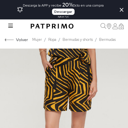
20%
×
Descarga la APP y recibe
Dcto en una compra
Descargar
Aplican TyC
0
Volver
Mujer
Ropa
Bermudas y shorts
Bermudas