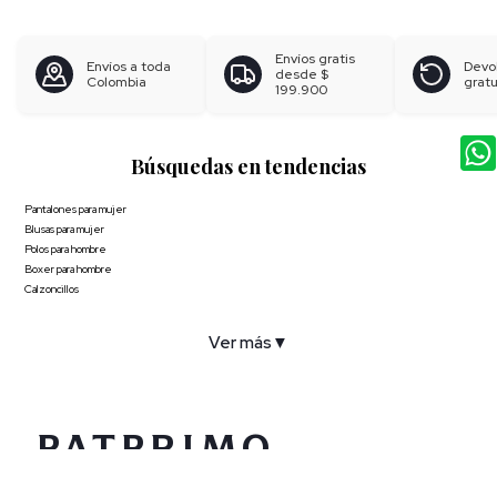
Envíos gratis
Envíos a toda
Devo
desde
$
Colombia
gratu
199.900
Búsquedas en tendencias
Pantalones para mujer
Blusas para mujer
Polos para hombre
Boxer para hombre
Calzoncillos
Ver más
▼