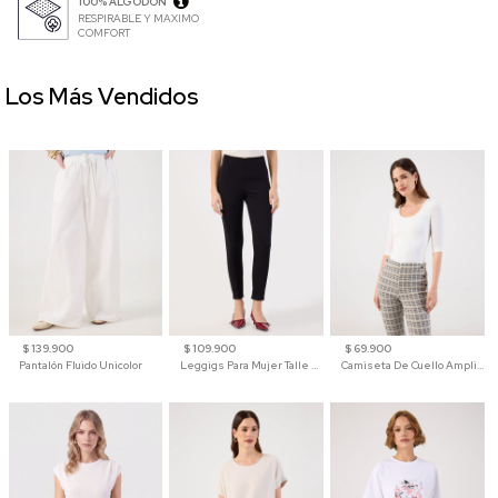
100% ALGODÓN
RESPIRABLE Y MAXIMO
COMFORT
Los Más Vendidos
$ 139.900
$ 109.900
$ 69.900
Pantalón Fluido Unicolor
Leggigs Para Mujer Talle Alto Liso
Camiseta De Cuello Amplio Y Manga 3/4 Para Mujer