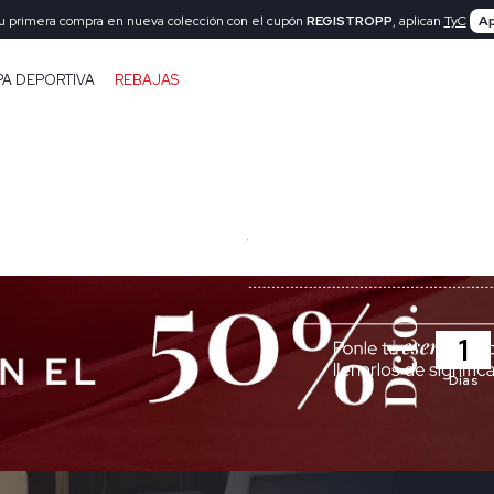
tu primera compra en nueva colección con el cupón
REGISTROPP
, aplican
TyC
Ap
PA DEPORTIVA
REBAJAS
1
Días