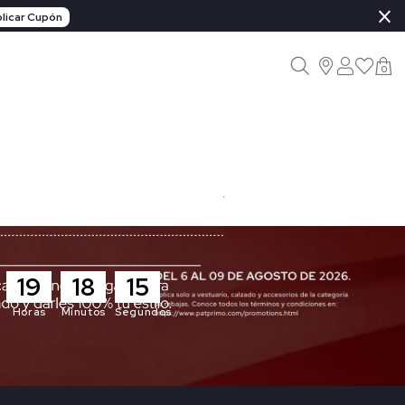
×
licar Cupón
0
19
18
13
Horas
Minutos
Segundos