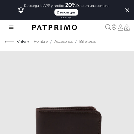
20%
×
Descarga la APP y recibe
Dcto en una compra
Descargar
Aplican TyC
0
Volver
Hombre
Accesorios
Billeteras