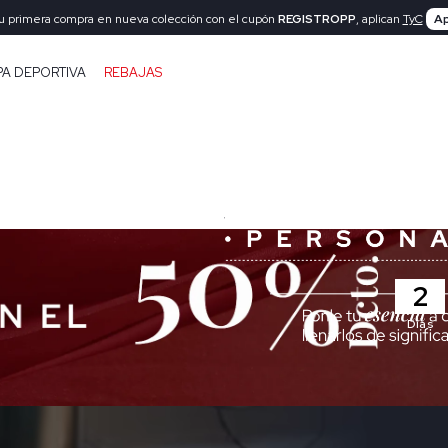
tu primera compra en nueva colección con el cupón
REGISTROPP
, aplican
TyC
Ap
PA DEPORTIVA
REBAJAS
2
Días