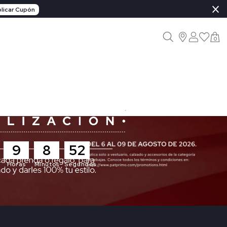
×
licar Cupón
0
9
8
50
Horas
Minutos
Segundos