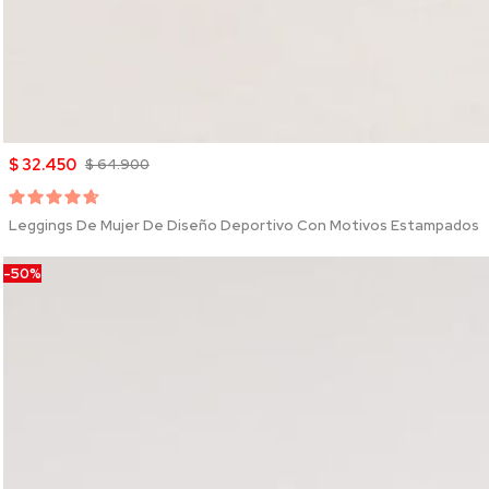
$ 32.450
$ 64.900
Leggings De Mujer De Diseño Deportivo Con Motivos Estampados
-50%