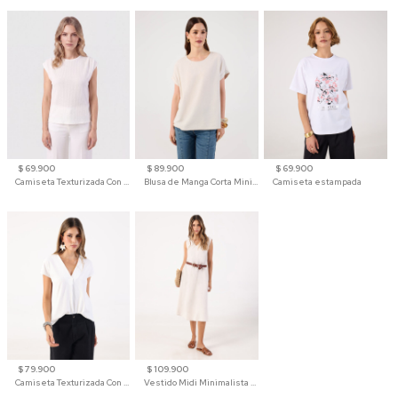
$ 69.900
$ 89.900
$ 69.900
Camiseta Texturizada Con Hombro Caído Para Mujer
Blusa de Manga Corta Minimalista para Mujer
Camiseta estampada
$ 79.900
$ 109.900
Camiseta Texturizada Con Cuello En V Para Mujer
Vestido Midi Minimalista De Silueta Amplia