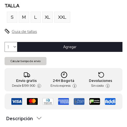
TALLA
S
M
L
XL
XXL
Guia de tallas
Agregar
Calcular tiempo de envío
Envío gratis
24H Bogotá
Devoluciones
Desde
$ 199.900
Envío express
Sin costo
i
i
i
Descripción