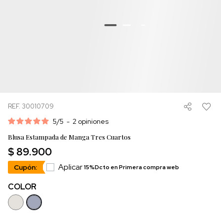
REF. 30010709
5
/
5
-
2
opiniones
Blusa Estampada de Manga Tres Cuartos
$ 89.900
Aplicar
Cupón:
15%Dcto en Primera compra web
COLOR