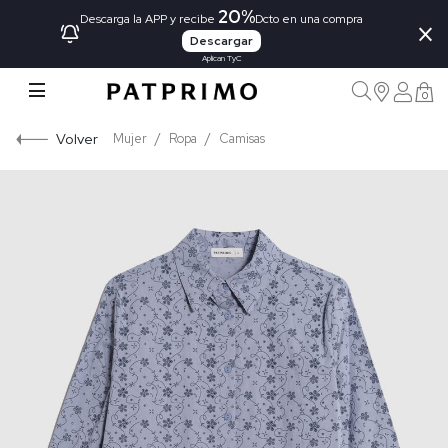
20%
×
Descarga la APP y recibe
Dcto en una compra
Descargar
Aplican TyC
0
Volver
Mujer
Ropa
Camisas