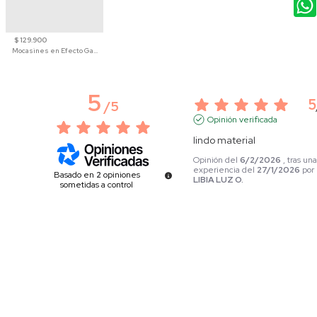
$ 129.900
Mocasines en Efecto Gamuzado Para Mujer
5
5
/
5
Opinión verificada
lindo material
Opinión del
6/2/2026
, tras un
experiencia del
27/1/2026
por
Basado en
2
opiniones
LIBIA LUZ O.
sometidas a control
Ver todas las reseñas de este sitio
Útil
(0)
Informe
5
estrellas
2
4
estrellas
0
5
3
estrellas
0
Opinión verificada
2
estrellas
0
Muy bonita
1
estrella
0
Opinión del
6/1/2026
, tras una
experiencia del
24/12/2025
p
Ordenar las opiniones