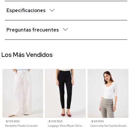
Especificaciones
Preguntas frecuentes
Los Más Vendidos
$ 139.900
$ 109.900
$ 69.900
Pantalón Fluido Unicolor
Leggigs Para Mujer Talle Alto Liso
Camiseta De Cuello Amplio Y Manga 3/4 Para Mujer