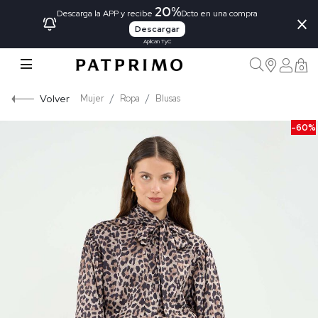
20%
×
Descarga la APP y recibe
Dcto en una compra
Descargar
Aplican TyC
0
Volver
Mujer
Ropa
Blusas
-60%