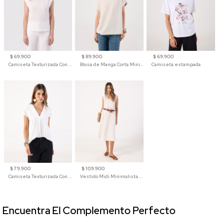
$ 69.900
$ 89.900
$ 69.900
Camiseta Texturizada Con Hombro Caído Para Mujer
Blusa de Manga Corta Minimalista para Mujer
Camiseta estampada
$ 79.900
$ 109.900
Camiseta Texturizada Con Cuello En V Para Mujer
Vestido Midi Minimalista De Silueta Amplia
Encuentra El Complemento Perfecto