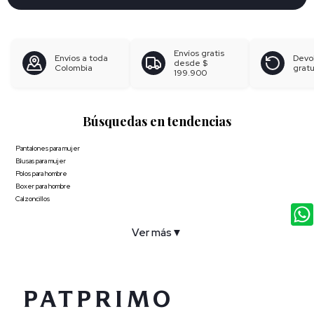
Envíos gratis
Envíos a toda
Devo
desde
$
Colombia
gratu
199.900
Búsquedas en tendencias
Pantalones para mujer
Blusas para mujer
Polos para hombre
Boxer para hombre
Calzoncillos
Ver más
▼