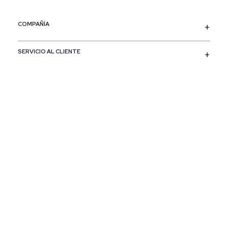
COMPAÑÍA
SERVICIO AL CLIENTE
POLÍTICAS
CONTACTO
SIGUENOS
PAÍS / REGIÓN
Colombia