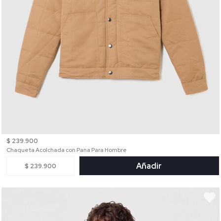
$ 239.900
Chaqueta Acolchada con Pana Para Hombre
Añadir
$ 239.900