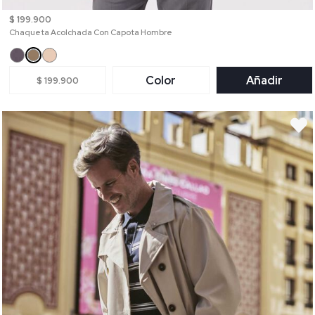
$ 199.900
Chaqueta Acolchada Con Capota Hombre
Color
Añadir
$ 199.900