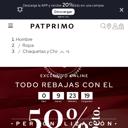
20%
×
Descarga la APP y recibe
Dcto en una compra
Descargar
Aplican TyC
0
Hombre
Ropa
Chaquetas y Chalecos
0
9
23
17
Días
Horas
Minutos
Segundos