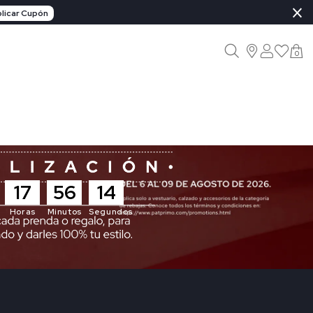
×
licar Cupón
0
17
56
11
Horas
Minutos
Segundos