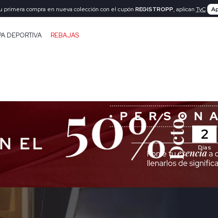
tu primera compra en nueva colección con el cupón
REGISTROPP
, aplican
TyC
Ap
PA DEPORTIVA
REBAJAS
2
Días