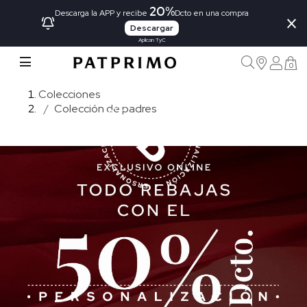
20%
×
Descarga la APP y recibe
Dcto en una compra
Descargar
Aplican TyC
0
Colecciones
Colección de padres