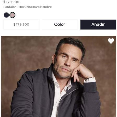
$ 179.900
Pantalón Tipo Chino para Hombre
Color
Añadir
$ 179.900