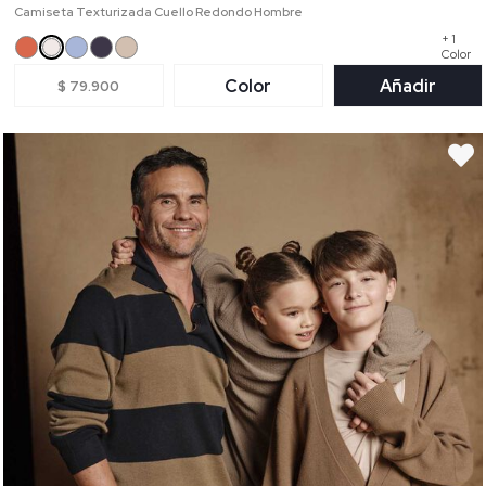
Camiseta Texturizada Cuello Redondo Hombre
+ 1
Color
Color
Añadir
$ 79.900