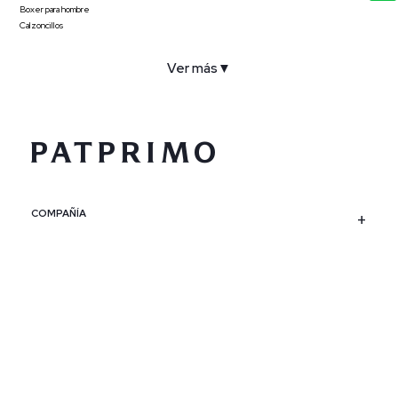
Boxer para hombre
Calzoncillos
Ver más
▼
COMPAÑÍA
SERVICIO AL CLIENTE
POLÍTICAS
CONTACTO