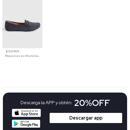
$ 129.900
Mocasines en Efecto Gamuzado Para Mujer
20%OFF
Descarga la APP y obtén:
Descargar app