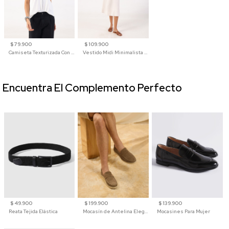
$ 79.900
$ 109.900
Camiseta Texturizada Con Cuello En V Para Mujer
Vestido Midi Minimalista De Silueta Amplia
Encuentra El Complemento Perfecto
$ 49.900
$ 199.900
$ 139.900
Reata Tejida Elástica
Mocasín de Antelina Elegante con Suela de Contraste Para Hombre
Mocasines Para Mujer