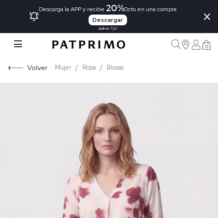
20%
×
Descarga la APP y recibe
Dcto en una compra
Descargar
Aplican TyC
0
Volver
Mujer
Ropa
Blusas