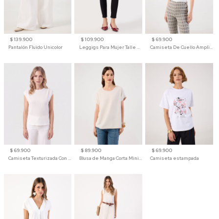
$ 139.900
$ 109.900
$ 69.900
Pantalón Fluido Unicolor
Leggigs Para Mujer Talle Alto Liso
Camiseta De Cuello Amplio Y Manga 3/4 Para Mujer
$ 69.900
$ 89.900
$ 69.900
Camiseta Texturizada Con Hombro Caído Para Mujer
Blusa de Manga Corta Minimalista para Mujer
Camiseta estampada