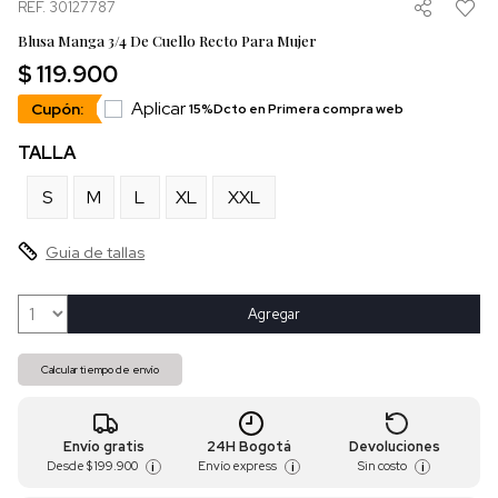
REF. 30127787
Blusa Manga 3/4 De Cuello Recto Para Mujer
$ 119.900
Aplicar
Cupón:
15%Dcto en Primera compra web
TALLA
S
M
L
XL
XXL
Guia de tallas
Agregar
Calcular tiempo de envío
Envío gratis
24H Bogotá
Devoluciones
Desde
$ 199.900
Envío express
Sin costo
i
i
i