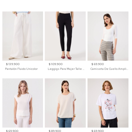
$ 139.900
$ 109.900
$ 69.900
Pantalón Fluido Unicolor
Leggigs Para Mujer Talle Alto Liso
Camiseta De Cuello Amplio Y Manga 3/4 Para Mujer
$ 69.900
$ 89.900
$ 69.900