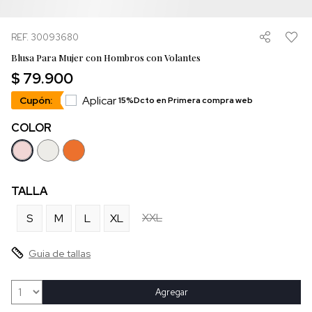
REF. 30093680
Blusa Para Mujer con Hombros con Volantes
$ 79.900
Aplicar
Cupón:
15%Dcto en Primera compra web
COLOR
TALLA
XXL
S
M
L
XL
Guia de tallas
Agregar