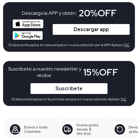
20%OFF
Descarga la APP y obtén:
Descargar app
El descuento aplica en una compra en nueva colección por la APP Aplican
TyC
Suscribete a nuestro newsletter y
15%OFF
recibe:
Suscribete
El descuento aplica en la primera compra en nueva colección Aplican
TyC
Envíos gratis
Envíos a toda
Devo
desde
$
Colombia
gratu
199.900