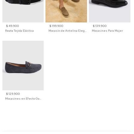
$ 49.900
$ 199.900
$ 139.900
Reata Tejida Elástica
Mocasín de Antelina Elegante con Suela de Contraste Para Hombre
Mocasines Para Mujer
$ 129.900
Mocasines en Efecto Gamuzado Para Mujer