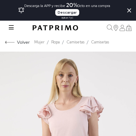
20%
×
Descarga la APP y recibe
Dcto en una compra
Descargar
Aplican TyC
0
Volver
Mujer
Ropa
Camisetas
Camisetas