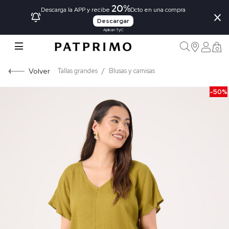
20%
×
Descarga la APP y recibe
Dcto en una compra
Descargar
Aplican TyC
0
Volver
Tallas grandes
Blusas y camisas
-50%