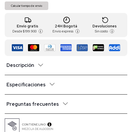
Calcular tiempo de envío
Envío gratis
24H Bogotá
Devoluciones
Desde
$ 199.900
Envío express
Sin costo
i
i
i
Descripción
Especificaciones
Preguntas frecuentes
CONTIENE LINO
MEZCLA DE ALGODÓN