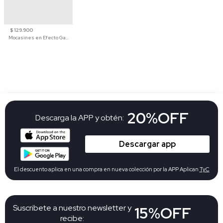
$ 129.900
Mocasines en Efecto Gamuzado Para Mujer
20%OFF
Descarga la APP y obtén:
Descargar app
El descuento aplica en una compra en nueva colección por la APP Aplican
TyC
Suscribete a nuestro newsletter y
15%OFF
recibe: