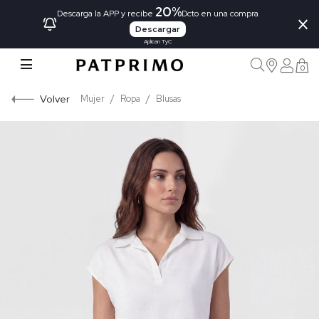
20%
×
Descarga la APP y recibe
Dcto en una compra
Descargar
Aplican TyC
0
Volver
Mujer
Ropa
Blusas