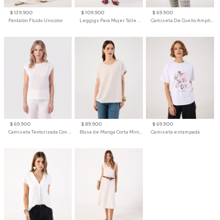
$ 139.900
$ 109.900
$ 69.900
Pantalón Fluido Unicolor
Leggigs Para Mujer Talle Alto Liso
Camiseta De Cuello Amplio Y Manga 3/4 Para Mujer
$ 69.900
$ 89.900
$ 69.900
Camiseta Texturizada Con Hombro Caído Para Mujer
Blusa de Manga Corta Minimalista para Mujer
Camiseta estampada