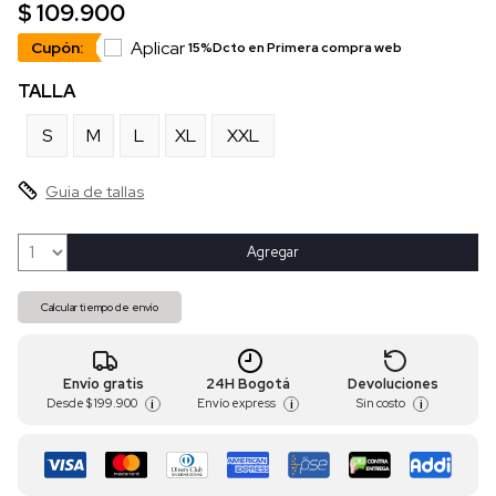
$ 109.900
Aplicar
Cupón:
15%Dcto en Primera compra web
TALLA
S
M
L
XL
XXL
Guia de tallas
Agregar
Calcular tiempo de envío
Envío gratis
24H Bogotá
Devoluciones
Desde
$ 199.900
Envío express
Sin costo
i
i
i