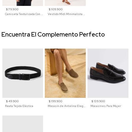
$ 79.900
$ 109.900
Camiseta Texturizada Con Cuello En V Para Mujer
Vestido Midi Minimalista De Silueta Amplia
Encuentra El Complemento Perfecto
$ 49.900
$ 199.900
$ 139.900
Reata Tejida Elástica
Mocasín de Antelina Elegante con Suela de Contraste Para Hombre
Mocasines Para Mujer