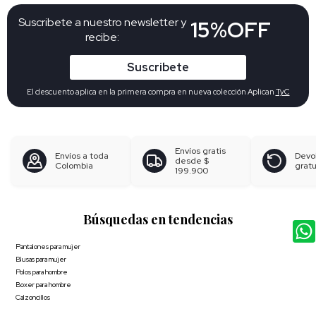
Suscribete a nuestro newsletter y
15%OFF
recibe:
Suscribete
El descuento aplica en la primera compra en nueva colección Aplican
TyC
Envíos gratis
Envíos a toda
Devo
desde
$
Colombia
gratu
199.900
Búsquedas en tendencias
Pantalones para mujer
Blusas para mujer
Polos para hombre
Boxer para hombre
Calzoncillos