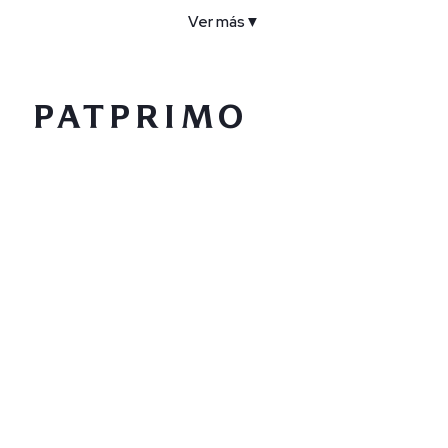
Ver más
▼
COMPAÑÍA
SERVICIO AL CLIENTE
POLÍTICAS
CONTACTO
SIGUENOS