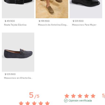
$ 49.900
$ 199.900
$ 139.900
Reata Tejida Elástica
Mocasín de Antelina Elegante con Suela de Contraste Para Hombre
Mocasines Para Mujer
$ 129.900
Mocasines en Efecto Gamuzado Para Mujer
5
5
/
5
Opinión verificada