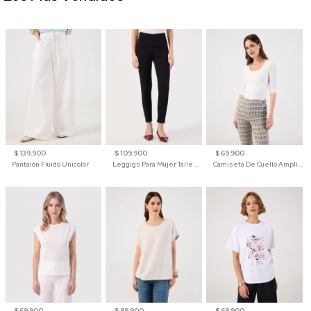
$ 139.900
$ 109.900
$ 69.900
Pantalón Fluido Unicolor
Leggigs Para Mujer Talle Alto Liso
Camiseta De Cuello Amplio Y Manga 3/4 Para Mujer
$ 69.900
$ 89.900
$ 69.900