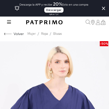
20%
×
Descarga la APP y recibe
Dcto en una compra
Descargar
Aplican TyC
0
Volver
Mujer
Ropa
Blusas
-50%