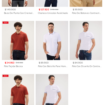
$ 149.900
$ 127.920
$ 99.900
$ 159.900
Buzo De Punto Con Cremallera Para Hombre
Chaleco Unicolor Acolchado
Polo De Botones Contraste Para Hombre
-50%
$ 34.950
$ 89.900
$ 84.900
$ 69.900
Polo Tejida Básica
Polo Con Bolsillo Para Hombre
Polo Con Diseño En Contraste
-50%