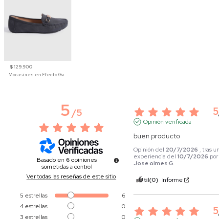
$ 129.900
Mocasines en Efecto Gamuzado Para Mujer
5
5
/
5
Opinión verificada
buen producto
Opinión del
20/7/2026
, tras u
experiencia del
10/7/2026
por
Basado en
6
opiniones
Jose olmes G.
sometidas a control
Ver todas las reseñas de este sitio
Útil
(0)
Informe
5
estrellas
6
4
estrellas
0
5
3
estrellas
0