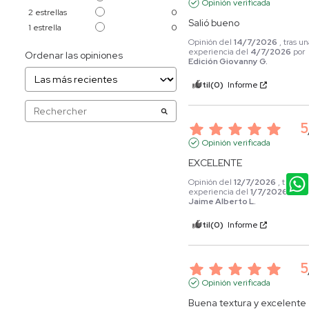
Opinión verificada
2
estrellas
0
Salió bueno
1
estrella
0
Opinión del
14/7/2026
, tras u
experiencia del
4/7/2026
por
Ordenar las opiniones
Edición Giovanny G.
Útil
(0)
Informe
5
Opinión verificada
EXCELENTE
Opinión del
12/7/2026
, tras un
experiencia del
1/7/2026
por
Jaime Alberto L.
Útil
(0)
Informe
5
Opinión verificada
Buena textura y excelente 