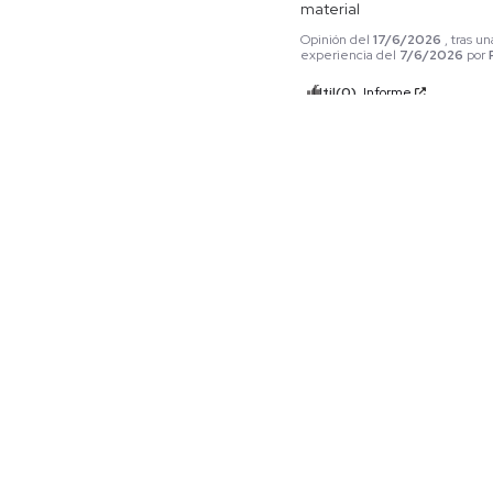
material
Opinión del
17/6/2026
, tras un
experiencia del
7/6/2026
por
Útil
(0)
Informe
5
Opinión verificada
Excelente articulo y calida
Opinión del
19/5/2026
, tras un
experiencia del
5/5/2026
por
Esneyder A.
Útil
(0)
Informe
1
2