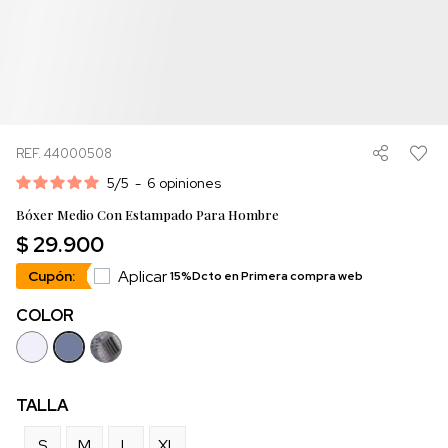
REF. 44000508
5
/
5
-
6
opiniones
Bóxer Medio Con Estampado Para Hombre
$ 29.900
Aplicar
Cupón:
15%Dcto en Primera compra web
COLOR
TALLA
S
M
L
XL