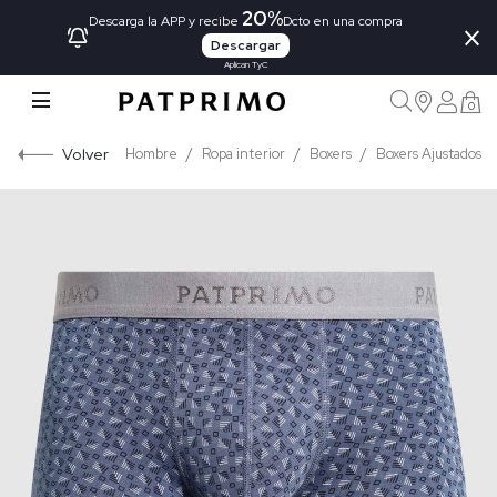
20%
×
Descarga la APP y recibe
Dcto en una compra
Descargar
Aplican TyC
0
Volver
Hombre
Ropa interior
Boxers
Boxers Ajustados