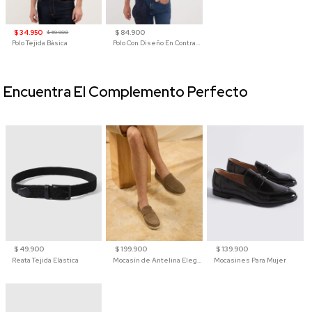
$ 34.950
$ 84.900
$ 69.900
Polo Tejida Básica
Polo Con Diseño En Contraste
Encuentra El Complemento Perfecto
$ 49.900
$ 199.900
$ 139.900
Reata Tejida Elástica
Mocasín de Antelina Elegante con Suela de Contraste Para Hombre
Mocasines Para Mujer