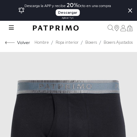
20%
×
Descarga la APP y recibe
Dcto en una compra
Descargar
Aplican TyC
0
Volver
Hombre
Ropa interior
Boxers
Boxers Ajustados