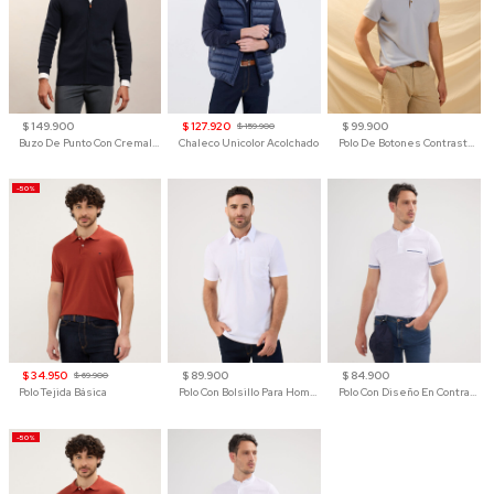
$ 149.900
$ 127.920
$ 99.900
$ 159.900
Buzo De Punto Con Cremallera Para Hombre
Chaleco Unicolor Acolchado
Polo De Botones Contraste Para Hombre
-50%
$ 34.950
$ 89.900
$ 84.900
$ 69.900
Polo Tejida Básica
Polo Con Bolsillo Para Hombre
Polo Con Diseño En Contraste
-50%