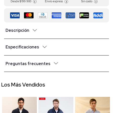
Desde
$ 199.900
Envío express
Sin costo
i
i
i
Descripción
Especificaciones
Preguntas frecuentes
Los Más Vendidos
-20%