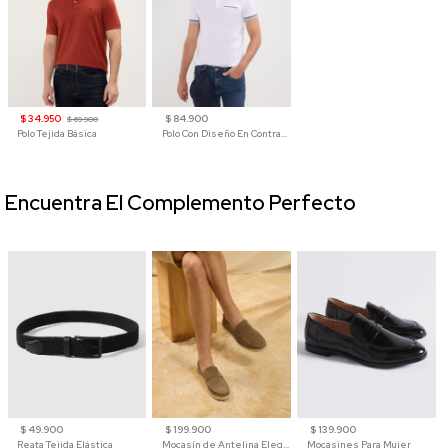
$ 34.950
$ 84.900
$ 69.900
Polo Tejida Básica
Polo Con Diseño En Contraste
Encuentra El Complemento Perfecto
$ 49.900
$ 199.900
$ 139.900
Reata Tejida Elástica
Mocasín de Antelina Elegante con Suela de Contraste Para Hombre
Mocasines Para Mujer