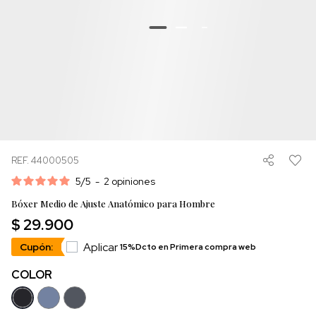
REF. 44000505
5
/
5
-
2
opiniones
Bóxer Medio de Ajuste Anatómico para Hombre
$ 29.900
Aplicar
Cupón:
15%Dcto en Primera compra web
COLOR