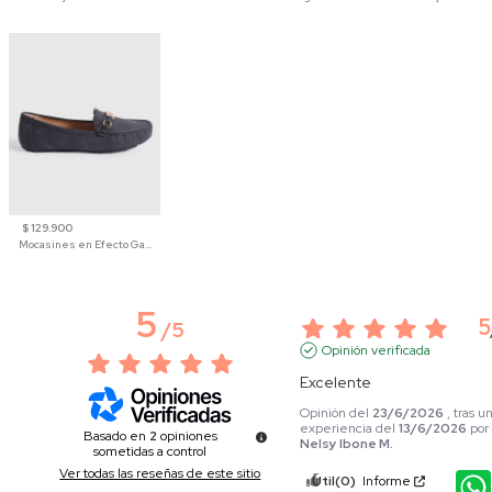
$ 129.900
Mocasines en Efecto Gamuzado Para Mujer
5
5
/
5
Opinión verificada
Excelente
Opinión del
23/6/2026
, tras u
experiencia del
13/6/2026
por
Basado en
2
opiniones
Nelsy Ibone M.
sometidas a control
Ver todas las reseñas de este sitio
Útil
(0)
Informe