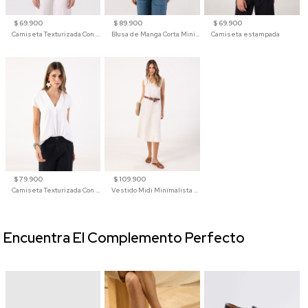
$ 69.900
$ 89.900
$ 69.900
Camiseta Texturizada Con Hombro Caído Para Mujer
Blusa de Manga Corta Minimalista para Mujer
Camiseta estampada
$ 79.900
$ 109.900
Camiseta Texturizada Con Cuello En V Para Mujer
Vestido Midi Minimalista De Silueta Amplia
Encuentra El Complemento Perfecto