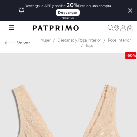
20%
×
Descarga la APP y recibe
Dcto en una compra
Descargar
Aplican TyC
0
Mujer
Descanso y Ropa Interior
Ropa interior
Volver
Tops
-60%