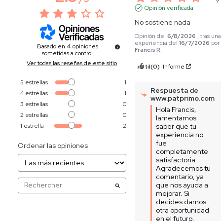
Opinión verificada
No sostiene nada
Opinión del
6/8/2026
, tras un
experiencia del
16/7/2026
por
Basado en
4
opiniones
Francis R.
sometidas a control
Ver todas las reseñas de este sitio
Útil
(0)
Informe
5
estrellas
1
Respuesta de
4
estrellas
1
www.patprimo.com
3
estrellas
0
Hola Francis, 
2
estrellas
0
lamentamos 
1
estrella
2
saber que tu 
experiencia no 
fue 
Ordenar las opiniones
completamente 
satisfactoria. 
Agradecemos tu 
comentario, ya 
que nos ayuda a 
mejorar. Si 
decides darnos 
otra oportunidad 
en el futuro, 