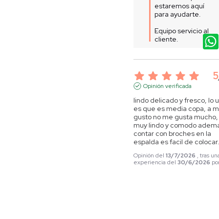
estaremos aquí 
para ayudarte.  

Equipo servicio al 
cliente.
5
Opinión verificada
lindo delicado y fresco, lo u
es que es media copa, a mi
gusto no me gusta mucho, 
muy lindo y comodo adema
contar con broches en la 
espalda es facil de colocar
Opinión del
13/7/2026
, tras un
experiencia del
30/6/2026
po
Útil
(0)
Informe