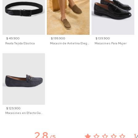
$ 49.900
$ 199.900
$ 139.900
Reata Tejida Elástica
Mocasín de Antelina Elegante con Suela de Contraste Para Hombre
Mocasines Para Mujer
$ 129.900
Mocasines en Efecto Gamuzado Para Mujer
2.8
1
/
5