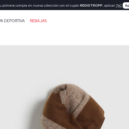
tu primera compra en nueva colección con el cupón
REGISTROPP
, aplican
TyC
Ap
PA DEPORTIVA
REBAJAS