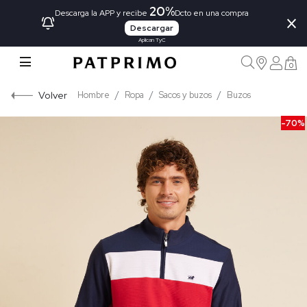
20%
×
Descarga la APP y recibe
Dcto en una compra
Descargar
Aplican TyC
0
Volver
Hombre
Ropa
Sacos y buzos
Buzos
-70%