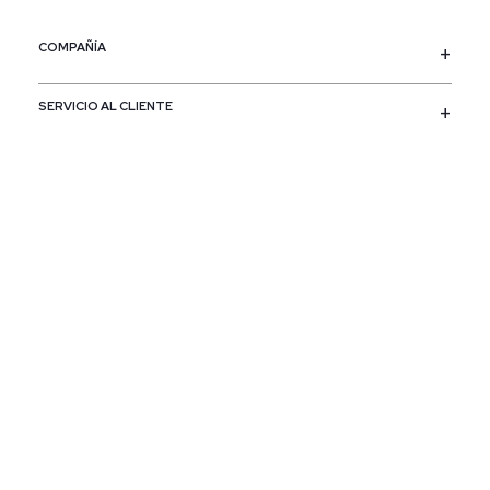
COMPAÑÍA
SERVICIO AL CLIENTE
POLÍTICAS
CONTACTO
SIGUENOS
PAÍS / REGIÓN
Colombia