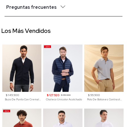
Preguntas frecuentes
Los Más Vendidos
-20%
$ 149.900
$ 127.920
$ 99.900
$ 159.900
Buzo De Punto Con Cremallera Para Hombre
Chaleco Unicolor Acolchado
Polo De Botones Contraste Para Hombre
-50%