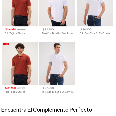
$ 34.950
$ 89.900
$ 84.900
$ 69.900
Polo Tejida Básica
Polo Con Bolsillo Para Hombre
Polo Con Diseño En Contraste
-50%
$ 34.950
$ 84.900
$ 69.900
Polo Tejida Básica
Polo Con Diseño En Contraste
Encuentra El Complemento Perfecto